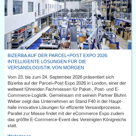
BIZERBA AUF DER PARCEL+POST EXPO 2026:
INTELLIGENTE LÖSUNGEN FÜR DIE
VERSANDLOGISTIK VON MORGEN
Vom 23. bis zum 24. September 2026 präsentiert sich
Bizerba auf der Parcel+Post Expo 2026 in London, einer der
weltweit führenden Fachmessen für Paket-, Post- und E-
Commerce-Logistik. Gemeinsam mit seinem Partner Bluhm
Weber zeigt das Unternehmen an Stand F40 in der Haupt­
halle innovative Lösungen für effiziente Versandprozesse.
Parallel zur Messe findet mit der eCommerce Expo zudem
das größte E-Commerce-Event des Vereinigten Königreichs
statt.
Weiterlesen...