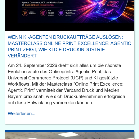
WENN KI-AGENTEN DRUCKAUFTRÄGE AUSLÖSEN:
MASTERCLASS ONLINE PRINT EXCELLENCE: AGENTIC
PRINT ZEIGT, WIE KI DIE DRUCKINDUSTRIE
VERÄNDERT
Am 24. September 2026 dreht sich alles um die nächste
Evolutionsstufe des Onlineprints: Agentic Print, das
Universal Commerce Protocol (UCP) und KI-gestützte
Workflows. Mit der Masterclass "Online Print Excellence:
Agentic Print" vermittelt der Verband Druck und Medien
Bayern praxisnah, wie sich Druckunternehmen erfolgreich
auf diese Entwicklung vorbereiten können.
Weiterlesen...