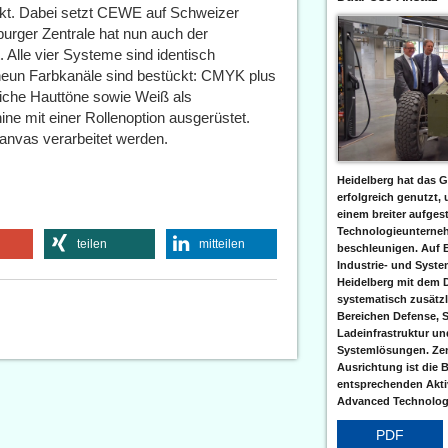
ckt. Dabei setzt CEWE auf Schweizer
burger Zentrale hat nun auch der
 Alle vier Systeme sind identisch
je neun Farbkanäle sind bestückt: CMYK plus
rliche Hauttöne sowie Weiß als
ne mit einer Rollenoption ausgerüstet.
anvas verarbeitet werden.
Heidelberg hat das G
erfolgreich genutzt,
einem breiter aufgest
Technologieunterneh
teilen
mitteilen
beschleunigen. Auf 
Industrie- und Syst
Heidelberg mit dem 
systematisch zusätzl
Bereichen Defense, S
Ladeinfrastruktur und
Systemlösungen. Zent
Ausrichtung ist die B
entsprechenden Aktiv
Advanced Technologi
PDF