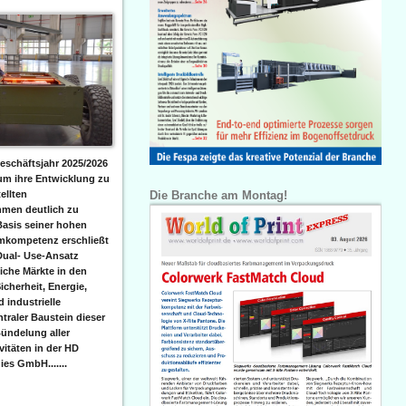
eschäftsjahr 2025/2026
 um ihre Entwicklung zu
Die Branche am Montag!
ellten
men deutlich zu
Basis seiner hohen
emkompetenz erschließt
Dual- Use-Ansatz
iche Märkte in den
icherheit, Energie,
 industrielle
raler Baustein dieser
ündelung aller
itäten in der HD
es GmbH.......