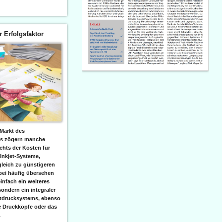
er Erfolgsfaktor
Markt des
ks zögern manche
hts der Kosten für
 Inkjet-Systeme,
leich zu günstigeren
bei häufig übersehen
einfach ein weiteres
sondern ein integraler
etdrucksystems, ebenso
e Druckköpfe oder das
.