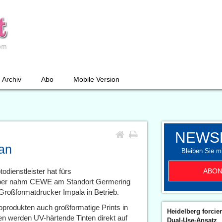
Archiv
Abo
Mobile Version
NEWS
 an
Bleiben Sie mi
ABON
odienstleister hat fürs
mber nahm CEWE am Standort Germering
Großformatdrucker Impala in Betrieb.
produkten auch großformatige Prints in
Heidelberg forcier
en werden UV-härtende Tinten direkt auf
Dual-Use-Ansatz