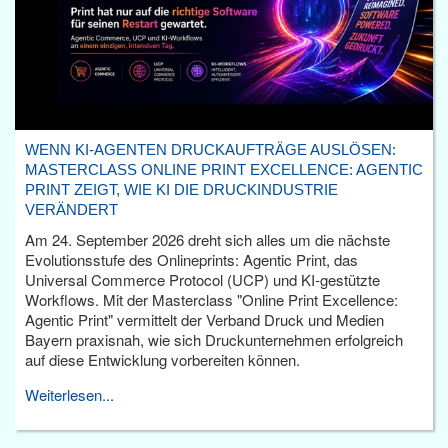
WENN KI-AGENTEN DRUCKAUFTRÄGE AUSLÖSEN:
MASTERCLASS ONLINE PRINT EXCELLENCE: AGENTIC
PRINT ZEIGT, WIE KI DIE DRUCKINDUSTRIE
VERÄNDERT
Am 24. September 2026 dreht sich alles um die nächste
Evolutionsstufe des Onlineprints: Agentic Print, das
Universal Commerce Protocol (UCP) und KI-gestützte
Workflows. Mit der Masterclass "Online Print Excellence:
Agentic Print" vermittelt der Verband Druck und Medien
Bayern praxisnah, wie sich Druckunternehmen erfolgreich
auf diese Entwicklung vorbereiten können.
Weiterlesen...