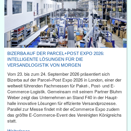
BIZERBA AUF DER PARCEL+POST EXPO 2026:
INTELLIGENTE LÖSUNGEN FÜR DIE
VERSANDLOGISTIK VON MORGEN
Vom 23. bis zum 24. September 2026 präsentiert sich
Bizerba auf der Parcel+Post Expo 2026 in London, einer der
weltweit führenden Fachmessen für Paket-, Post- und E-
Commerce-Logistik. Gemeinsam mit seinem Partner Bluhm
Weber zeigt das Unternehmen an Stand F40 in der Haupt­
halle innovative Lösungen für effiziente Versandprozesse.
Parallel zur Messe findet mit der eCommerce Expo zudem
das größte E-Commerce-Event des Vereinigten Königreichs
statt.
Weiterlesen...