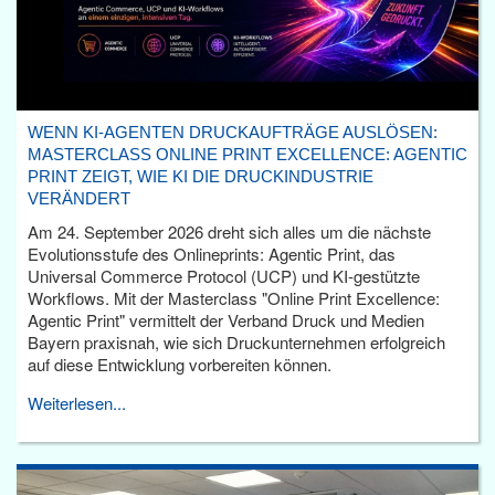
WENN KI-AGENTEN DRUCKAUFTRÄGE AUSLÖSEN:
MASTERCLASS ONLINE PRINT EXCELLENCE: AGENTIC
PRINT ZEIGT, WIE KI DIE DRUCKINDUSTRIE
VERÄNDERT
Am 24. September 2026 dreht sich alles um die nächste
Evolutionsstufe des Onlineprints: Agentic Print, das
Universal Commerce Protocol (UCP) und KI-gestützte
Workflows. Mit der Masterclass "Online Print Excellence:
Agentic Print" vermittelt der Verband Druck und Medien
Bayern praxisnah, wie sich Druckunternehmen erfolgreich
auf diese Entwicklung vorbereiten können.
Weiterlesen...