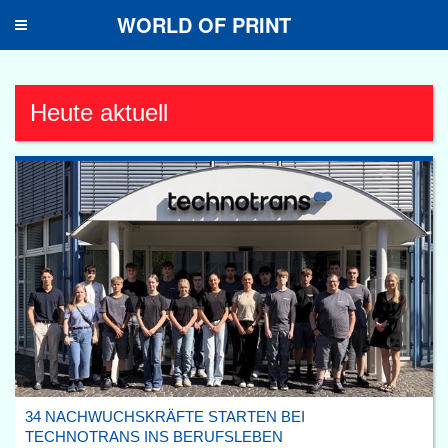
WORLD OF PRINT
Toggle
navigation
Heute aktuell
34 NACHWUCHSKRÄFTE STARTEN BEI
TECHNOTRANS INS BERUFSLEBEN