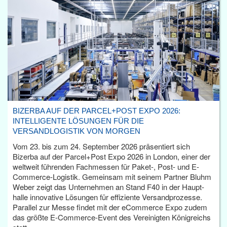
BIZERBA AUF DER PARCEL+POST EXPO 2026:
INTELLIGENTE LÖSUNGEN FÜR DIE
VERSANDLOGISTIK VON MORGEN
Vom 23. bis zum 24. September 2026 präsentiert sich
Bizerba auf der Parcel+Post Expo 2026 in London, einer der
weltweit führenden Fachmessen für Paket-, Post- und E-
Commerce-Logistik. Gemeinsam mit seinem Partner Bluhm
Weber zeigt das Unternehmen an Stand F40 in der Haupt­
halle innovative Lösungen für effiziente Versandprozesse.
Parallel zur Messe findet mit der eCommerce Expo zudem
das größte E-Commerce-Event des Vereinigten Königreichs