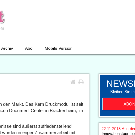
Archiv
Abo
Mobile Version
NEWS
Bleiben Sie mi
ABON
in den Markt. Das Kern Druckmodul ist seit
icoh Document Center in Brackenheim, im
nisse sind äußerst zufriedenstellend.
22.11.2013
Aus de
ät wurden in enger Zusammenarbeit mit
Innovationstage b