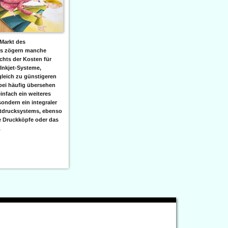
Markt des
ks zögern manche
hts der Kosten für
 Inkjet-Systeme,
leich zu günstigeren
bei häufig übersehen
einfach ein weiteres
sondern ein integraler
etdrucksystems, ebenso
e Druckköpfe oder das
.