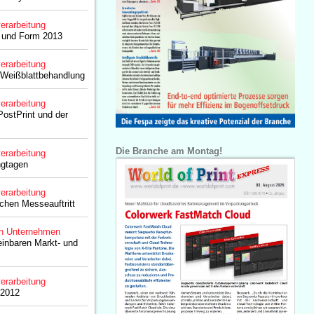
erarbeitung
k und Form 2013
erarbeitung
 Weißblattbehandlung
erarbeitung
PostPrint und der
Die Branche am Montag!
erarbeitung
ngtagen
erarbeitung
eichen Messeauftritt
n Unternehmen
inbaren Markt- und
z
erarbeitung
 2012