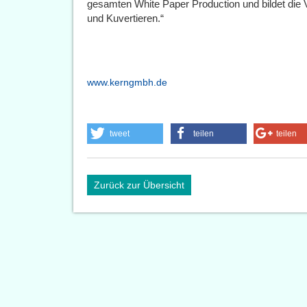
gesamten White Paper Production und bildet die
und Kuvertieren.“
www.kerngmbh.de
tweet
teilen
teilen
Zurück zur Übersicht