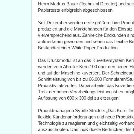
Herrn Markus Bauer (Technical Director) und se
Papiertests erfolgreich abgeschlossen.
Seit Dezember werden erste größere Live-Produ
produziert und die Marktchancen für den Einsatz
vielversprechend aus. Zahlreiche Endkunden sind 
aufmerksam geworden und sehen das flexible Bed
Bestandteil einer White Paper Production.
Das Druckmodul ist an das Kuvertiersystem Ke
werden vom Abroller Kern 100 über den neuen Ho
und auf der Maschine kuvertiert. Der Schneideaut
Schnittleistung von bis zu 66.000 Formularen/St
Produktivitätsvorteil. Dabei arbeitet das Kuverti
Trotz der hohen Verarbeitungsleistung ist es mögli
Auflösung von 600 x 300 dpi zu erzeugen.
Produktmanagerin Sybille Stöckle: „Das Kern Druc
flexible Kundenanforderungen und neue Produkti
Technologie zu reagieren und gleichzeitig vorhan
auszuschöpfen. Das individuelle Bedrucken des Ku