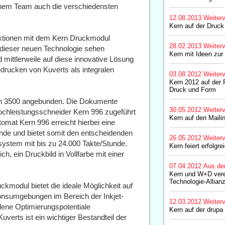
inem Team auch die verschiedensten
12.08.2013
Weiterv
Kern auf der Druc
ktionen mit dem Kern Druckmodul
28.02.2013
Weiterv
 dieser neuen Technologie sehen
Kern mit Ideen zur
mittlerweile auf diese innovative Lösung
rucken von Kuverts als integralen
03.08.2012
Weiterv
Kern 2012 auf der 
Druck und Form
rn 3500 angebunden. Die Dokumente
30.05.2012
Weiterv
chleistungsschneider Kern 996 zugeführt
Kern auf den Maili
omat Kern 996 erreicht hierbei eine
unde und bietet somit den entscheidenden
26.05.2012
Weiterv
ersystem mit bis zu 24.000 Takte/Stunde.
Kern feiert erfolgr
ch, ein Druckbild in Vollfarbe mit einer
07.04.2012
Aus de
Kern und W+D vere
Technologie-Allian
kmodul bietet die ideale Möglichkeit auf
onsumgebungen im Bereich der Inkjet-
12.03.2012
Weiterv
dene Optimierungspotentiale
Kern auf der drupa
verts ist ein wichtiger Bestandteil der