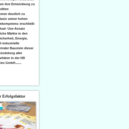
 um ihre Entwicklung zu
ellten
men deutlich zu
Basis seiner hohen
emkompetenz erschließt
Dual- Use-Ansatz
iche Märkte in den
icherheit, Energie,
 industrielle
raler Baustein dieser
ündelung aller
itäten in der HD
es GmbH.......
er Erfolgsfaktor