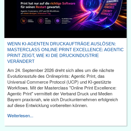
WENN KI-AGENTEN DRUCKAUFTRÄGE AUSLÖSEN:
MASTERCLASS ONLINE PRINT EXCELLENCE: AGENTIC
PRINT ZEIGT, WIE KI DIE DRUCKINDUSTRIE
VERÄNDERT
Am 24. September 2026 dreht sich alles um die nächste
Evolutionsstufe des Onlineprints: Agentic Print, das
Universal Commerce Protocol (UCP) und KI-gestützte
Workflows. Mit der Masterclass "Online Print Excellence:
Agentic Print" vermittelt der Verband Druck und Medien
Bayern praxisnah, wie sich Druckunternehmen erfolgreich
auf diese Entwicklung vorbereiten können.
Weiterlesen...