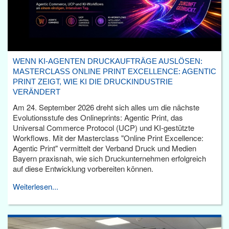
WENN KI-AGENTEN DRUCKAUFTRÄGE AUSLÖSEN:
MASTERCLASS ONLINE PRINT EXCELLENCE: AGENTIC
PRINT ZEIGT, WIE KI DIE DRUCKINDUSTRIE
VERÄNDERT
Am 24. September 2026 dreht sich alles um die nächste
Evolutionsstufe des Onlineprints: Agentic Print, das
Universal Commerce Protocol (UCP) und KI-gestützte
Workflows. Mit der Masterclass "Online Print Excellence:
Agentic Print" vermittelt der Verband Druck und Medien
Bayern praxisnah, wie sich Druckunternehmen erfolgreich
auf diese Entwicklung vorbereiten können.
Weiterlesen...