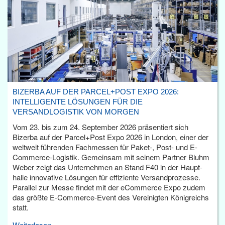
BIZERBA AUF DER PARCEL+POST EXPO 2026:
INTELLIGENTE LÖSUNGEN FÜR DIE
VERSANDLOGISTIK VON MORGEN
Vom 23. bis zum 24. September 2026 präsentiert sich
Bizerba auf der Parcel+Post Expo 2026 in London, einer der
weltweit führenden Fachmessen für Paket-, Post- und E-
Commerce-Logistik. Gemeinsam mit seinem Partner Bluhm
Weber zeigt das Unternehmen an Stand F40 in der Haupt­
halle innovative Lösungen für effiziente Versandprozesse.
Parallel zur Messe findet mit der eCommerce Expo zudem
das größte E-Commerce-Event des Vereinigten Königreichs
statt.
Weiterlesen...