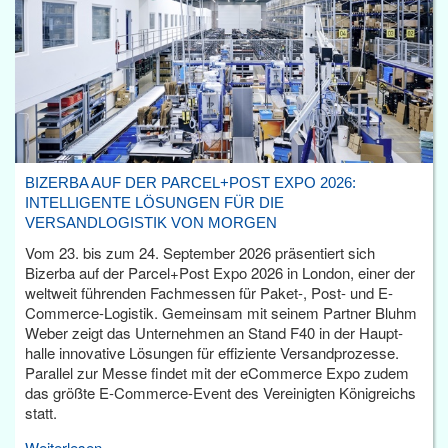
BIZERBA AUF DER PARCEL+POST EXPO 2026:
INTELLIGENTE LÖSUNGEN FÜR DIE
VERSANDLOGISTIK VON MORGEN
Vom 23. bis zum 24. September 2026 präsentiert sich
Bizerba auf der Parcel+Post Expo 2026 in London, einer der
weltweit führenden Fachmessen für Paket-, Post- und E-
Commerce-Logistik. Gemeinsam mit seinem Partner Bluhm
Weber zeigt das Unternehmen an Stand F40 in der Haupt­
halle innovative Lösungen für effiziente Versandprozesse.
Parallel zur Messe findet mit der eCommerce Expo zudem
das größte E-Commerce-Event des Vereinigten Königreichs
statt.
Weiterlesen...