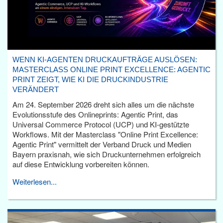
WENN KI-AGENTEN DRUCKAUFTRÄGE AUSLÖSEN:
MASTERCLASS ONLINE PRINT EXCELLENCE: AGENTIC
PRINT ZEIGT, WIE KI DIE DRUCKINDUSTRIE
VERÄNDERT
Am 24. September 2026 dreht sich alles um die nächste
Evolutionsstufe des Onlineprints: Agentic Print, das
Universal Commerce Protocol (UCP) und KI-gestützte
Workflows. Mit der Masterclass "Online Print Excellence:
Agentic Print" vermittelt der Verband Druck und Medien
Bayern praxisnah, wie sich Druckunternehmen erfolgreich
auf diese Entwicklung vorbereiten können.
Weiterlesen...