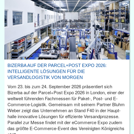
BIZERBA AUF DER PARCEL+POST EXPO 2026:
INTELLIGENTE LÖSUNGEN FÜR DIE
VERSANDLOGISTIK VON MORGEN
Vom 23. bis zum 24. September 2026 präsentiert sich
Bizerba auf der Parcel+Post Expo 2026 in London, einer der
weltweit führenden Fachmessen für Paket-, Post- und E-
Commerce-Logistik. Gemeinsam mit seinem Partner Bluhm
Weber zeigt das Unternehmen an Stand F40 in der Haupt­
halle innovative Lösungen für effiziente Versandprozesse.
Parallel zur Messe findet mit der eCommerce Expo zudem
das größte E-Commerce-Event des Vereinigten Königreichs