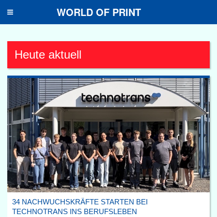
WORLD OF PRINT
Toggle
navigation
Heute aktuell
34 NACHWUCHSKRÄFTE STARTEN BEI
TECHNOTRANS INS BERUFSLEBEN