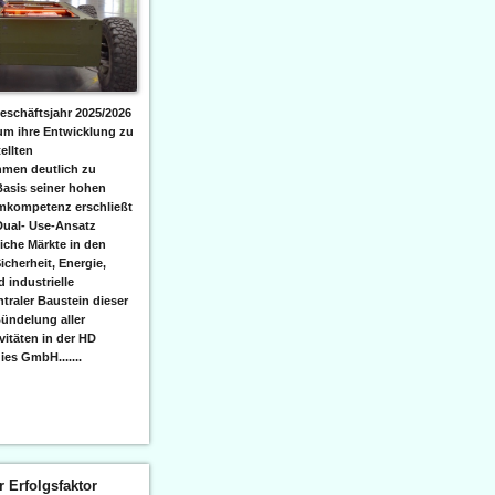
eschäftsjahr 2025/2026
 um ihre Entwicklung zu
ellten
men deutlich zu
Basis seiner hohen
emkompetenz erschließt
Dual- Use-Ansatz
iche Märkte in den
icherheit, Energie,
 industrielle
raler Baustein dieser
ündelung aller
itäten in der HD
es GmbH.......
er Erfolgsfaktor