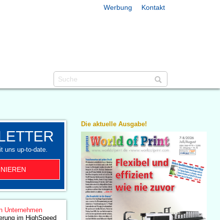
Werbung
Kontakt
Die aktuelle Ausgabe!
LETTER
t uns up-to-date.
NIEREN
n Unternehmen
ierung im HighSpeed