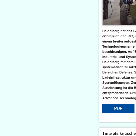
Heidelberg hat das G
erfolgreich genutzt,
einem breiter aufgest
Technologieunterneh
beschleunigen. Auf 
Industrie- und Syst
Heidelberg mit dem 
systematisch zusätzl
Bereichen Defense, S
Ladeinfrastruktur und
Systemlösungen. Zent
Ausrichtung ist die B
entsprechenden Aktiv
Advanced Technologi
PDF
Tinte als kritisch