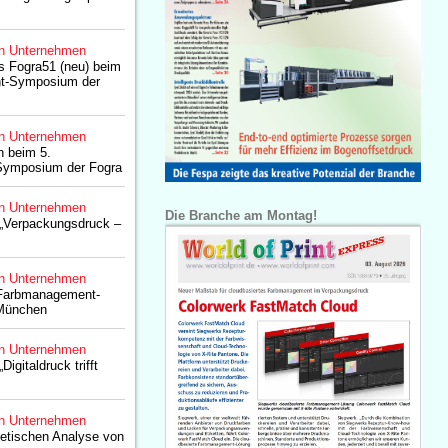
n Unternehmen
us Fogra51 (neu) beim
t-Symposium der
n Unternehmen
n beim 5.
ymposium der Fogra
n Unternehmen
Die Branche am Montag!
„Verpackungsdruck –
n Unternehmen
 Farbmanagement-
München
n Unternehmen
gitaldruck trifft
n Unternehmen
getischen Analyse von