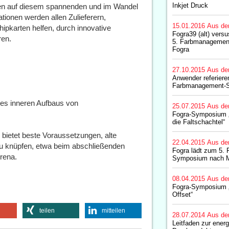
Inkjet Druck
gen auf diesem spannenden und im Wandel
tionen werden allen Zulieferern,
15.01.2016
Aus de
pkarten helfen, durch innovative
Fogra39 (alt) vers
ren.
5. Farbmanagemen
Fogra
27.10.2015
Aus de
Anwender referiere
Farbmanagement-S
des inneren Aufbaus von
25.07.2015
Aus de
Fogra-Symposium 
die Faltschachtel“
 bietet beste Voraussetzungen, alte
22.04.2015
Aus de
u knüpfen, etwa beim abschließenden
Fogra lädt zum 5.
rena.
Symposium nach 
08.04.2015
Aus de
Fogra-Symposium „Di
Offset“
teilen
mitteilen
28.07.2014
Aus de
Leitfaden zur ener