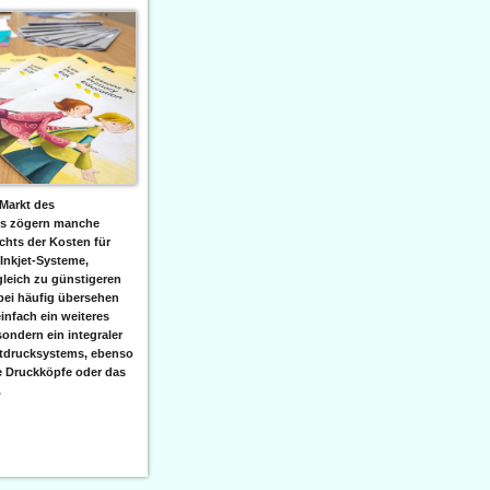
Markt des
ks zögern manche
hts der Kosten für
 Inkjet-Systeme,
leich zu günstigeren
bei häufig übersehen
einfach ein weiteres
sondern ein integraler
etdrucksystems, ebenso
e Druckköpfe oder das
.