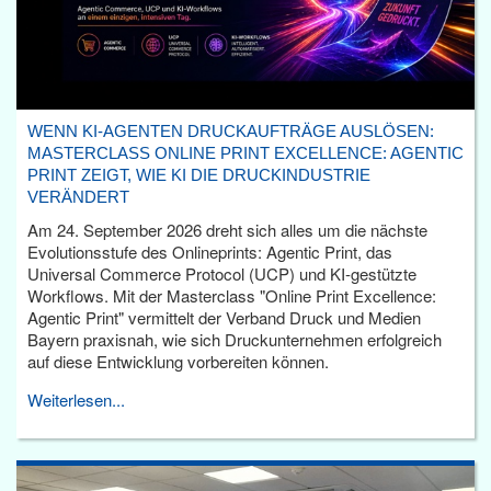
WENN KI-AGENTEN DRUCKAUFTRÄGE AUSLÖSEN:
MASTERCLASS ONLINE PRINT EXCELLENCE: AGENTIC
PRINT ZEIGT, WIE KI DIE DRUCKINDUSTRIE
VERÄNDERT
Am 24. September 2026 dreht sich alles um die nächste
Evolutionsstufe des Onlineprints: Agentic Print, das
Universal Commerce Protocol (UCP) und KI-gestützte
Workflows. Mit der Masterclass "Online Print Excellence:
Agentic Print" vermittelt der Verband Druck und Medien
Bayern praxisnah, wie sich Druckunternehmen erfolgreich
auf diese Entwicklung vorbereiten können.
Weiterlesen...