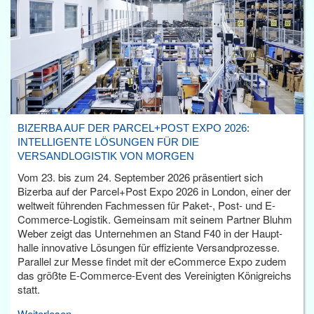
BIZERBA AUF DER PARCEL+POST EXPO 2026:
INTELLIGENTE LÖSUNGEN FÜR DIE
VERSANDLOGISTIK VON MORGEN
Vom 23. bis zum 24. September 2026 präsentiert sich
Bizerba auf der Parcel+Post Expo 2026 in London, einer der
weltweit führenden Fachmessen für Paket-, Post- und E-
Commerce-Logistik. Gemeinsam mit seinem Partner Bluhm
Weber zeigt das Unternehmen an Stand F40 in der Haupt­
halle innovative Lösungen für effiziente Versandprozesse.
Parallel zur Messe findet mit der eCommerce Expo zudem
das größte E-Commerce-Event des Vereinigten Königreichs
statt.
Weiterlesen...