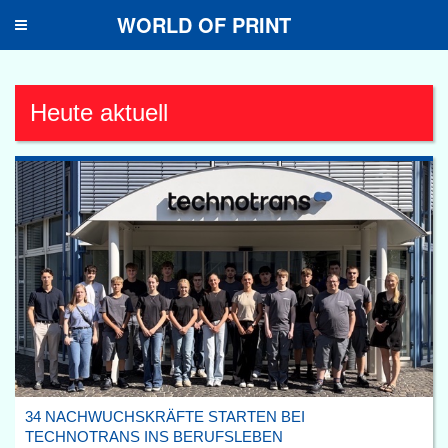
WORLD OF PRINT
Toggle
navigation
Heute aktuell
34 NACHWUCHSKRÄFTE STARTEN BEI
TECHNOTRANS INS BERUFSLEBEN