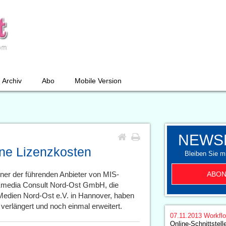
Archiv
Abo
Mobile Version
NEWS
ne Lizenzkosten
Bleiben Sie mi
ABON
er der führenden Anbieter von MIS-
ntXmedia Consult Nord-Ost GmbH, die
Medien Nord-Ost e.V. in Hannover, haben
verlängert und noch einmal erweitert.
07.11.2013
Workfl
Online-Schnittstel