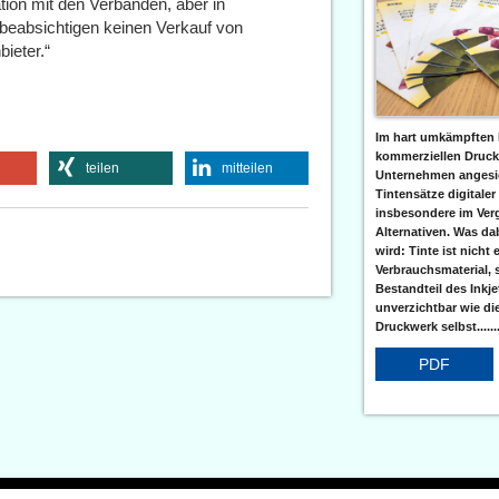
tion mit den Verbänden, aber in
beabsichtigen keinen Verkauf von
ieter.“
Im hart umkämpften 
kommerziellen Druc
teilen
mitteilen
Unternehmen angesic
Tintensätze digitaler
insbesondere im Verg
Alternativen. Was da
wird: Tinte ist nicht 
Verbrauchsmaterial, 
Bestandteil des Inkj
unverzichtbar wie di
Druckwerk selbst......
PDF