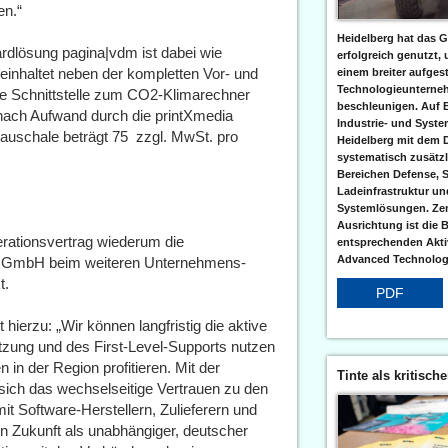
en.“
Heidelberg hat das G
dardlösung pagina|vdm ist dabei wie
erfolgreich genutzt,
 beinhaltet neben der kompletten Vor- und
einem breiter aufgest
Technologieunterneh
e Schnittstelle zum CO2-Klimarechner
beschleunigen. Auf 
 nach Aufwand durch die printXmedia
Industrie- und Syst
schale beträgt 75  zzgl. MwSt. pro
Heidelberg mit dem 
systematisch zusätzl
Bereichen Defense, S
Ladeinfrastruktur und
Systemlösungen. Zent
Ausrichtung ist die B
rationsvertrag wiederum die
entsprechenden Aktiv
Advanced Technologi
st GmbH beim weiteren Unternehmens-
t.
PDF
ierzu: „Wir können langfristig die aktive
etzung und des First-Level-Supports nutzen
in der Region profitieren. Mit der
Tinte als kritisch
 sich das wechselseitige Vertrauen zu den
t Software-Herstellern, Zulieferern und
in Zukunft als unabhängiger, deutscher