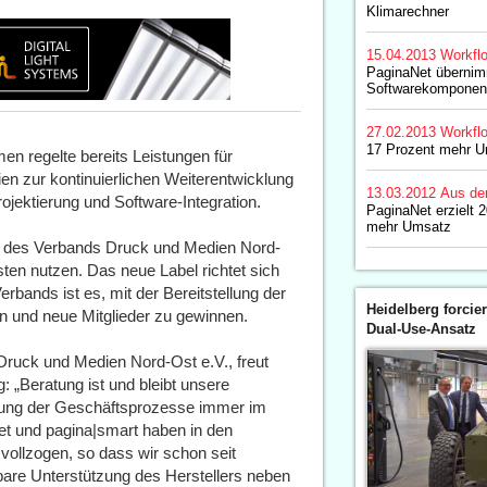
Klimarechner
15.04.2013
Workfl
PaginaNet überni
Softwarekomponent
27.02.2013
Workfl
17 Prozent mehr U
n regelte bereits Leistungen für
en zur kontinuierlichen Weiterentwicklung
13.03.2012
Aus de
jektierung und Software-Integration.
PaginaNet erzielt 
mehr Umsatz
n des Verbands Druck und Medien Nord-
ten nutzen. Das neue Label richtet sich
erbands ist es, mit der Bereitstellung der
Heidelberg forcier
en und neue Mitglieder zu gewinnen.
Dual-Use-Ansatz
Druck und Medien Nord-Ost e.V., freut
: „Beratung ist und bleibt unsere
erung der Geschäftsprozesse immer im
et und pagina|smart haben in den
vollzogen, so dass wir schon seit
lbare Unterstützung des Herstellers neben