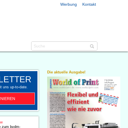
Werbung
Kontakt
Die aktuelle Ausgabe!
LETTER
t uns up-to-date.
NIEREN
ow
le zum bvdm-