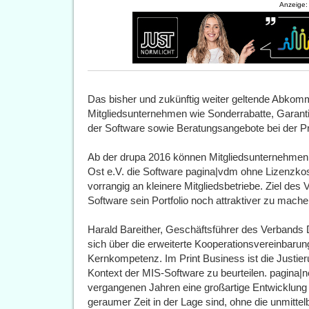
Anzeige:
Das bisher und zukünftig weiter geltende Abkomme
Mitgliedsunternehmen wie Sonderrabatte, Garanti
der Software sowie Beratungsangebote bei der Pro
Ab der drupa 2016 können Mitgliedsunternehme
Ost e.V. die Software pagina|vdm ohne Lizenzkos
vorrangig an kleinere Mitgliedsbetriebe. Ziel des V
Software sein Portfolio noch attraktiver zu mach
Harald Bareither, Geschäftsführer des Verbands 
sich über die erweiterte Kooperationsvereinbarung
Kernkompetenz. Im Print Business ist die Justi
Kontext der MIS-Software zu beurteilen. pagina|n
vergangenen Jahren eine großartige Entwicklung 
geraumer Zeit in der Lage sind, ohne die unmitte