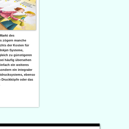
Markt des
ks zögern manche
hts der Kosten für
 Inkjet-Systeme,
leich zu günstigeren
bei häufig übersehen
einfach ein weiteres
sondern ein integraler
etdrucksystems, ebenso
e Druckköpfe oder das
.