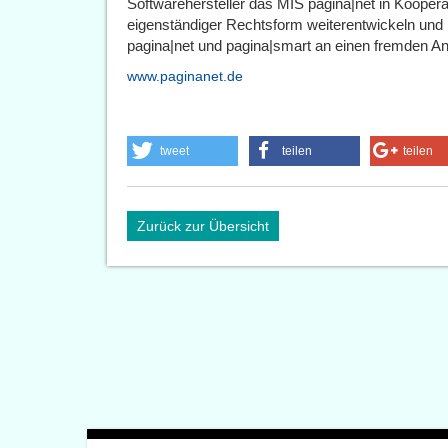
Softwarehersteller das MIS pagina|net in Koopera
eigenständiger Rechtsform weiterentwickeln und 
pagina|net und pagina|smart an einen fremden Anb
www.paginanet.de
tweet
teilen
teilen
Zurück zur Übersicht