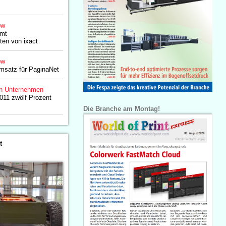
ow
mmt
en von ixact
ow
msatz für PaginaNet
n Unternehmen
2011 zwölf Prozent
Die Branche am Montag!
t