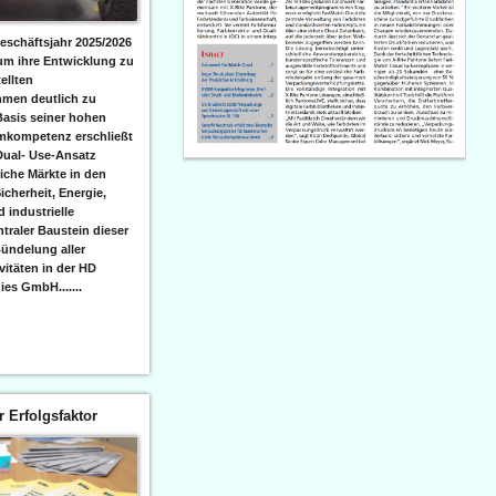
eschäftsjahr 2025/2026
 um ihre Entwicklung zu
ellten
men deutlich zu
Basis seiner hohen
emkompetenz erschließt
Dual- Use-Ansatz
iche Märkte in den
icherheit, Energie,
 industrielle
raler Baustein dieser
ündelung aller
itäten in der HD
es GmbH.......
er Erfolgsfaktor