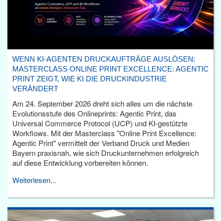
WENN KI-AGENTEN DRUCKAUFTRÄGE AUSLÖSEN:
MASTERCLASS ONLINE PRINT EXCELLENCE: AGENTIC
PRINT ZEIGT, WIE KI DIE DRUCKINDUSTRIE
VERÄNDERT
Am 24. September 2026 dreht sich alles um die nächste
Evolutionsstufe des Onlineprints: Agentic Print, das
Universal Commerce Protocol (UCP) und KI-gestützte
Workflows. Mit der Masterclass "Online Print Excellence:
Agentic Print" vermittelt der Verband Druck und Medien
Bayern praxisnah, wie sich Druckunternehmen erfolgreich
auf diese Entwicklung vorbereiten können.
Weiterlesen...