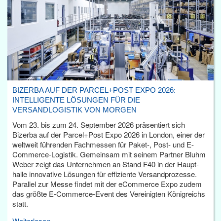
BIZERBA AUF DER PARCEL+POST EXPO 2026:
INTELLIGENTE LÖSUNGEN FÜR DIE
VERSANDLOGISTIK VON MORGEN
Vom 23. bis zum 24. September 2026 präsentiert sich
Bizerba auf der Parcel+Post Expo 2026 in London, einer der
weltweit führenden Fachmessen für Paket-, Post- und E-
Commerce-Logistik. Gemeinsam mit seinem Partner Bluhm
Weber zeigt das Unternehmen an Stand F40 in der Haupt­
halle innovative Lösungen für effiziente Versandprozesse.
Parallel zur Messe findet mit der eCommerce Expo zudem
das größte E-Commerce-Event des Vereinigten Königreichs
statt.
Weiterlesen...