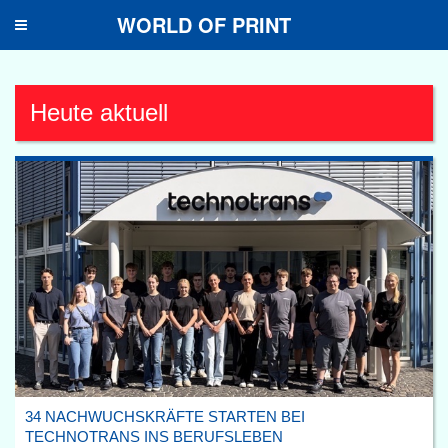
WORLD OF PRINT
Toggle
navigation
Heute aktuell
34 NACHWUCHSKRÄFTE STARTEN BEI
TECHNOTRANS INS BERUFSLEBEN