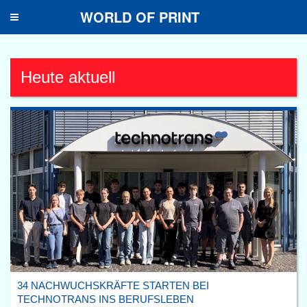
WORLD OF PRINT
Toggle
navigation
Heute aktuell
34 NACHWUCHSKRÄFTE STARTEN BEI
TECHNOTRANS INS BERUFSLEBEN