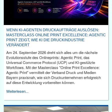
WENN KI-AGENTEN DRUCKAUFTRÄGE AUSLÖSEN:
MASTERCLASS ONLINE PRINT EXCELLENCE: AGENTIC
PRINT ZEIGT, WIE KI DIE DRUCKINDUSTRIE
VERÄNDERT
Am 24. September 2026 dreht sich alles um die nächste
Evolutionsstufe des Onlineprints: Agentic Print, das
Universal Commerce Protocol (UCP) und KI-gestützte
Workflows. Mit der Masterclass "Online Print Excellence:
Agentic Print" vermittelt der Verband Druck und Medien
Bayern praxisnah, wie sich Druckunternehmen erfolgreich
auf diese Entwicklung vorbereiten können.
Weiterlesen...