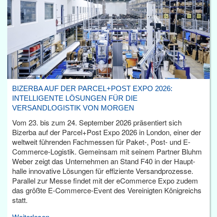
BIZERBA AUF DER PARCEL+POST EXPO 2026:
INTELLIGENTE LÖSUNGEN FÜR DIE
VERSANDLOGISTIK VON MORGEN
Vom 23. bis zum 24. September 2026 präsentiert sich
Bizerba auf der Parcel+Post Expo 2026 in London, einer der
weltweit führenden Fachmessen für Paket-, Post- und E-
Commerce-Logistik. Gemeinsam mit seinem Partner Bluhm
Weber zeigt das Unternehmen an Stand F40 in der Haupt­
halle innovative Lösungen für effiziente Versandprozesse.
Parallel zur Messe findet mit der eCommerce Expo zudem
das größte E-Commerce-Event des Vereinigten Königreichs
statt.
Weiterlesen...