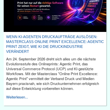
WENN KI-AGENTEN DRUCKAUFTRÄGE AUSLÖSEN:
MASTERCLASS ONLINE PRINT EXCELLENCE: AGENTIC
PRINT ZEIGT, WIE KI DIE DRUCKINDUSTRIE
VERÄNDERT
Am 24. September 2026 dreht sich alles um die nächste
Evolutionsstufe des Onlineprints: Agentic Print, das
Universal Commerce Protocol (UCP) und KI-gestützte
Workflows. Mit der Masterclass "Online Print Excellence:
Agentic Print" vermittelt der Verband Druck und Medien
Bayern praxisnah, wie sich Druckunternehmen erfolgreich
auf diese Entwicklung vorbereiten können.
Weiterlesen...