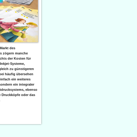
Markt des
ks zögern manche
hts der Kosten für
 Inkjet-Systeme,
leich zu günstigeren
bei häufig übersehen
einfach ein weiteres
sondern ein integraler
etdrucksystems, ebenso
e Druckköpfe oder das
.