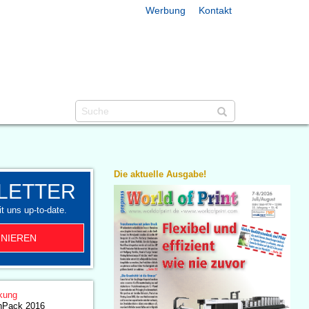
Werbung
Kontakt
Die aktuelle Ausgabe!
LETTER
t uns up-to-date.
NIEREN
kung
hPack 2016