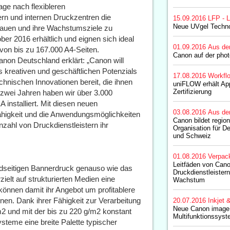
ge nach flexibleren
rn und internen Druckzentren die
15.09.2016
LFP - L
Neue UVgel Techno
bauen und ihre Wachstumsziele zu
er 2016 erhältlich und eignen sich ideal
01.09.2016
Aus de
von bis zu 167.000 A4-Seiten.
Canon auf der pho
non Deutschland erklärt: „Canon will
s kreativen und geschäftlichen Potenzials
17.08.2016
Workfl
chnischen Innovationen bereit, die ihnen
uniFLOW erhält App
Zertifizierung
 zwei Jahren haben wir über 3.000
stalliert. Mit diesen neuen
03.08.2016
Aus de
higkeit und die Anwendungsmöglichkeiten
Canon bildet regio
zahl von Druckdienstleistern ihr
Organisation für D
und Schweiz
01.08.2016
Verpac
Leitfäden von Cano
dseitigen Bannerdruck genauso wie das
Druckdienstleister
elt auf strukturierten Medien eine
Wachstum
können damit ihr Angebot um profitablere
en. Dank ihrer Fähigkeit zur Verarbeitung
20.07.2016
Inkjet 
Neue Canon ima
 und mit der bis zu 220 g/m2 konstant
Multifunktionssys
steme eine breite Palette typischer