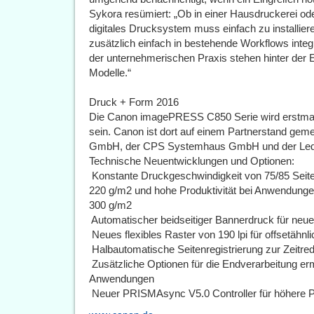
Sykora resümiert: „Ob in einer Hausdruckerei od
digitales Drucksystem muss einfach zu installier
zusätzlich einfach in bestehende Workflows inte
der unternehmerischen Praxis stehen hinter de
Modelle.“
Druck + Form 2016
Die Canon imagePRESS C850 Serie wird erstmal
sein. Canon ist dort auf einem Partnerstand g
GmbH, der CPS Systemhaus GmbH und der Lede
Technische Neuentwicklungen und Optionen:
 Konstante Druckgeschwindigkeit von 75/85 Seit
220 g/m2 und hohe Produktivität bei Anwendung
300 g/m2
 Automatischer beidseitiger Bannerdruck für n
 Neues flexibles Raster von 190 lpi für offsetähnli
 Halbautomatische Seitenregistrierung zur Zeitre
 Zusätzliche Optionen für die Endverarbeitung e
Anwendungen
 Neuer PRISMAsync V5.0 Controller für höhere Pr