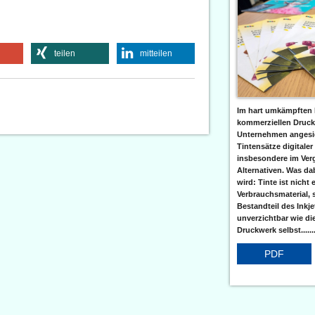
teilen
mitteilen
Im hart umkämpften 
kommerziellen Druc
Unternehmen angesic
Tintensätze digitaler
insbesondere im Verg
Alternativen. Was da
wird: Tinte ist nicht 
Verbrauchsmaterial, 
Bestandteil des Inkj
unverzichtbar wie di
Druckwerk selbst......
PDF