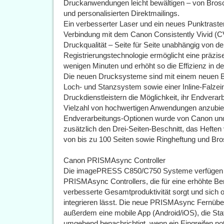
Druckanwendungen leicht bewältigen – von Brosc
und personalisierten Direktmailings.
Ein verbesserter Laser und ein neues Punktraster
Verbindung mit dem Canon Consistently Vivid (CV
Druckqualität – Seite für Seite unabhängig von d
Registrierungstechnologie ermöglicht eine präzi
wenigen Minuten und erhöht so die Effizienz in de
Die neuen Drucksysteme sind mit einem neuen 
Loch- und Stanzsystem sowie einer Inline-Falzein
Druckdienstleistern die Möglichkeit, ihr Endvera
Vielzahl von hochwertigen Anwendungen anzubieten
Endverarbeitungs-Optionen wurde von Canon und D
zusätzlich den Drei-Seiten-Beschnitt, das Heften 
von bis zu 100 Seiten sowie Ringheftung und Bro
Canon PRISMAsync Controller
Die imagePRESS C850/C750 Systeme verfügen er
PRISMAsync Controllers, die für eine erhöhte Ben
verbesserte Gesamtproduktivität sorgt und sich o
integrieren lässt. Die neue PRISMAsync Fernüb
außerdem eine mobile App (Android/iOS), die Stat
umgehend benachrichtigt, wenn ein Eingreifen no