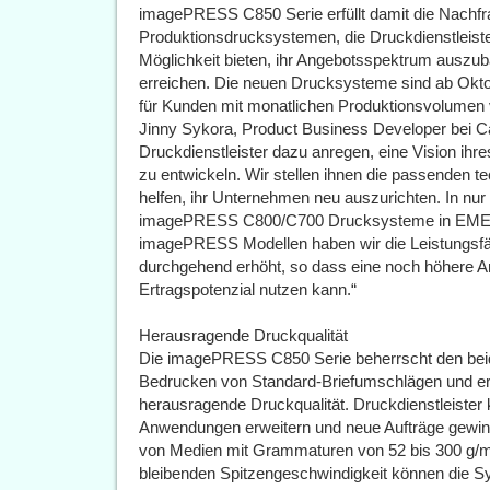
imagePRESS C850 Serie erfüllt damit die Nachfra
Produktionsdrucksystemen, die Druckdienstleiste
Möglichkeit bieten, ihr Angebotsspektrum auszu
erreichen. Die neuen Drucksysteme sind ab Oktob
für Kunden mit monatlichen Produktionsvolumen 
Jinny Sykora, Product Business Developer bei Ca
Druckdienstleister dazu anregen, eine Vision ihre
zu entwickeln. Wir stellen ihnen die passenden te
helfen, ihr Unternehmen neu auszurichten. In nur
imagePRESS C800/C700 Drucksysteme in EMEA in
imagePRESS Modellen haben wir die Leistungsfä
durchgehend erhöht, so dass eine noch höhere An
Ertragspotenzial nutzen kann.“
Herausragende Druckqualität
Die imagePRESS C850 Serie beherrscht den bei
Bedrucken von Standard-Briefumschlägen und erzi
herausragende Druckqualität. Druckdienstleister 
Anwendungen erweitern und neue Aufträge gewinn
von Medien mit Grammaturen von 52 bis 300 g/m2
bleibenden Spitzengeschwindigkeit können die Sy