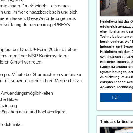
er in einem Druckbetrieb – ein neues
en und immer einsatzbereit sein und sich
grieren lassen. Diese Anforderungen aus
Heidelberg hat das G
r Entwicklung der neuen imagePRESS
erfolgreich genutzt,
einem breiter aufgest
Technologieunterneh
beschleunigen. Auf 
Industrie- und Syst
ig auf der Druck + Form 2016 zu sehen
Heidelberg mit dem 
emeinsam mit der MSP Kopiersysteme
systematisch zusätzl
rer GmbH vertreten.
Bereichen Defense, S
Ladeinfrastruktur und
Systemlösungen. Zent
en pro Minute bei Grammaturen von bis zu
Ausrichtung ist die B
en mit schweren gemischten Medien bis zu
entsprechenden Aktiv
Advanced Technologi
eue Anwendungsmöglichkeiten
PDF
che Bilder
duzierung
rmöglichen neue und hochwertigere
Tinte als kritisch
oduktivität