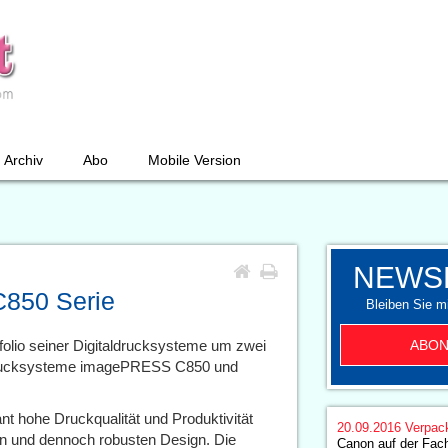
Archiv
Abo
Mobile Version
NEWS
850 Serie
Bleiben Sie mi
ABON
folio seiner Digitaldrucksysteme um zwei
drucksysteme imagePRESS C850 und
t hohe Druckqualität und Produktivität
20.09.2016
Verpac
en und dennoch robusten Design. Die
Canon auf der Fac