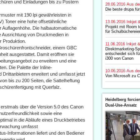
hüren und Einladungen bis zu Postern
28.06.2016
Aus de
Die beste drupa fü
muster mit 190 lpi gewährleisten in
) Toner eine hohe offsetähnliche
13.06.2016
Inkjet 
Projekt mit Room 
er Auflagenhöhe. Die halbautomatische
für Schulbüchereie
se Ausrichtung von Druckmedien in
r Produktion.
11.06.2016
Inkjet 
Broschürenfrontschneider, einem GBC
Direktmarketing-Sp
entscheidet sich fü
heit ausgestattet. Damit eröffnen sie
i300 von Canon
rbeitungsangebot zu erweitern und eine
. Die Palette der Inline-
10.06.2016
Aus de
rittanbietern erweitert und umfasst jetzt
Von Microsoft zu 
von bis zu 200 Seiten, die Sattelheftung
schürenfertigung mit Querfalz.
Heidelberg forcier
Dual-Use-Ansatz
stmals über die Version 5.0 des Canon
utzerfreundlichkeit sowie eine
ptimal in die Abläufe eines Druckbetriebes
erwachung umfasst
us-Informationen liefert und den Bediener
twendig wird.