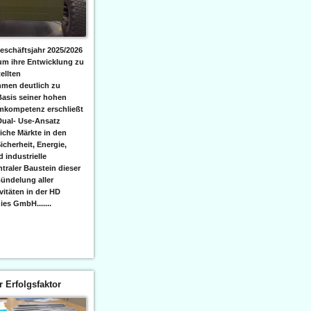
eschäftsjahr 2025/2026
 um ihre Entwicklung zu
ellten
men deutlich zu
Basis seiner hohen
emkompetenz erschließt
Dual- Use-Ansatz
iche Märkte in den
icherheit, Energie,
 industrielle
raler Baustein dieser
ündelung aller
itäten in der HD
es GmbH.......
er Erfolgsfaktor