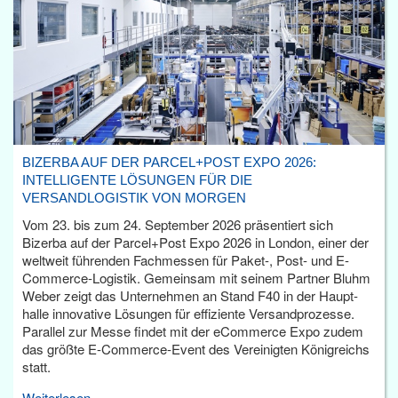
BIZERBA AUF DER PARCEL+POST EXPO 2026:
INTELLIGENTE LÖSUNGEN FÜR DIE
VERSANDLOGISTIK VON MORGEN
Vom 23. bis zum 24. September 2026 präsentiert sich
Bizerba auf der Parcel+Post Expo 2026 in London, einer der
weltweit führenden Fachmessen für Paket-, Post- und E-
Commerce-Logistik. Gemeinsam mit seinem Partner Bluhm
Weber zeigt das Unternehmen an Stand F40 in der Haupt­
halle innovative Lösungen für effiziente Versandprozesse.
Parallel zur Messe findet mit der eCommerce Expo zudem
das größte E-Commerce-Event des Vereinigten Königreichs
statt.
Weiterlesen...