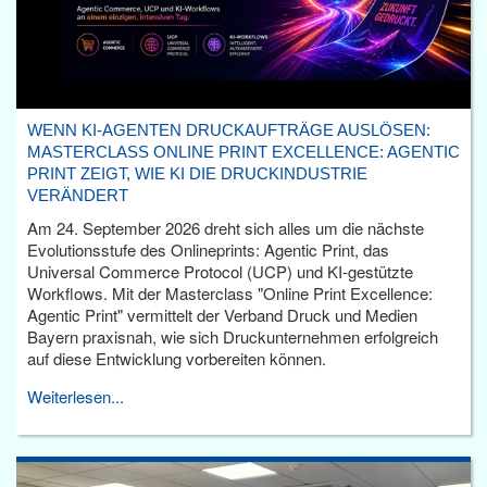
WENN KI-AGENTEN DRUCKAUFTRÄGE AUSLÖSEN:
MASTERCLASS ONLINE PRINT EXCELLENCE: AGENTIC
PRINT ZEIGT, WIE KI DIE DRUCKINDUSTRIE
VERÄNDERT
Am 24. September 2026 dreht sich alles um die nächste
Evolutionsstufe des Onlineprints: Agentic Print, das
Universal Commerce Protocol (UCP) und KI-gestützte
Workflows. Mit der Masterclass "Online Print Excellence:
Agentic Print" vermittelt der Verband Druck und Medien
Bayern praxisnah, wie sich Druckunternehmen erfolgreich
auf diese Entwicklung vorbereiten können.
Weiterlesen...