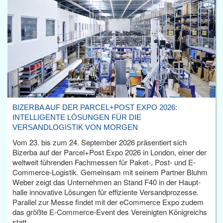
BIZERBA AUF DER PARCEL+POST EXPO 2026:
INTELLIGENTE LÖSUNGEN FÜR DIE
VERSANDLOGISTIK VON MORGEN
Vom 23. bis zum 24. September 2026 präsentiert sich
Bizerba auf der Parcel+Post Expo 2026 in London, einer der
weltweit führenden Fachmessen für Paket-, Post- und E-
Commerce-Logistik. Gemeinsam mit seinem Partner Bluhm
Weber zeigt das Unternehmen an Stand F40 in der Haupt­
halle innovative Lösungen für effiziente Versandprozesse.
Parallel zur Messe findet mit der eCommerce Expo zudem
das größte E-Commerce-Event des Vereinigten Königreichs
statt.