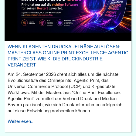
WENN KI-AGENTEN DRUCKAUFTRÄGE AUSLÖSEN:
MASTERCLASS ONLINE PRINT EXCELLENCE: AGENTIC
PRINT ZEIGT, WIE KI DIE DRUCKINDUSTRIE
VERÄNDERT
Am 24. September 2026 dreht sich alles um die nächste
Evolutionsstufe des Onlineprints: Agentic Print, das
Universal Commerce Protocol (UCP) und KI-gestützte
Workflows. Mit der Masterclass "Online Print Excellence:
Agentic Print" vermittelt der Verband Druck und Medien
Bayern praxisnah, wie sich Druckunternehmen erfolgreich
auf diese Entwicklung vorbereiten können.
Weiterlesen...