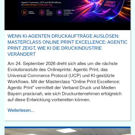
WENN KI-AGENTEN DRUCKAUFTRÄGE AUSLÖSEN:
MASTERCLASS ONLINE PRINT EXCELLENCE: AGENTIC
PRINT ZEIGT, WIE KI DIE DRUCKINDUSTRIE
VERÄNDERT
Am 24. September 2026 dreht sich alles um die nächste
Evolutionsstufe des Onlineprints: Agentic Print, das
Universal Commerce Protocol (UCP) und KI-gestützte
Workflows. Mit der Masterclass "Online Print Excellence:
Agentic Print" vermittelt der Verband Druck und Medien
Bayern praxisnah, wie sich Druckunternehmen erfolgreich
auf diese Entwicklung vorbereiten können.
Weiterlesen...