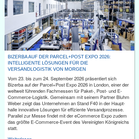
BIZERBA AUF DER PARCEL+POST EXPO 2026:
INTELLIGENTE LÖSUNGEN FÜR DIE
VERSANDLOGISTIK VON MORGEN
Vom 23. bis zum 24. September 2026 präsentiert sich
Bizerba auf der Parcel+Post Expo 2026 in London, einer der
weltweit führenden Fachmessen für Paket-, Post- und E-
Commerce-Logistik. Gemeinsam mit seinem Partner Bluhm
Weber zeigt das Unternehmen an Stand F40 in der Haupt­
halle innovative Lösungen für effiziente Versandprozesse.
Parallel zur Messe findet mit der eCommerce Expo zudem
das größte E-Commerce-Event des Vereinigten Königreichs
statt.
Weiterlesen...