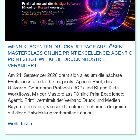
WENN KI-AGENTEN DRUCKAUFTRÄGE AUSLÖSEN:
MASTERCLASS ONLINE PRINT EXCELLENCE: AGENTIC
PRINT ZEIGT, WIE KI DIE DRUCKINDUSTRIE
VERÄNDERT
Am 24. September 2026 dreht sich alles um die nächste
Evolutionsstufe des Onlineprints: Agentic Print, das
Universal Commerce Protocol (UCP) und KI-gestützte
Workflows. Mit der Masterclass "Online Print Excellence:
Agentic Print" vermittelt der Verband Druck und Medien
Bayern praxisnah, wie sich Druckunternehmen erfolgreich
auf diese Entwicklung vorbereiten können.
Weiterlesen...