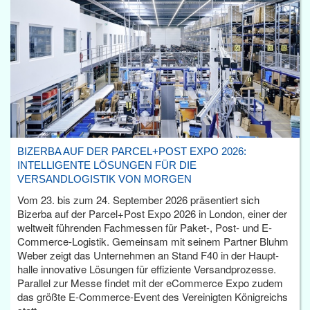
BIZERBA AUF DER PARCEL+POST EXPO 2026:
INTELLIGENTE LÖSUNGEN FÜR DIE
VERSANDLOGISTIK VON MORGEN
Vom 23. bis zum 24. September 2026 präsentiert sich
Bizerba auf der Parcel+Post Expo 2026 in London, einer der
weltweit führenden Fachmessen für Paket-, Post- und E-
Commerce-Logistik. Gemeinsam mit seinem Partner Bluhm
Weber zeigt das Unternehmen an Stand F40 in der Haupt­
halle innovative Lösungen für effiziente Versandprozesse.
Parallel zur Messe findet mit der eCommerce Expo zudem
das größte E-Commerce-Event des Vereinigten Königreichs