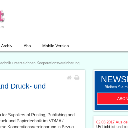
Archiv
Abo
Mobile Version
chnik unterzeichnen Kooperationsvereinbarung
NEWS
d Druck- und
Bleiben Sie mi
ABON
or Suppliers of Printing, Publishing and
ruck und Papiertechnik im VDMA /
02.03.2017
Aus de
me Kooperationsvereinbarung in Bezug
UV-Licht ist und bl