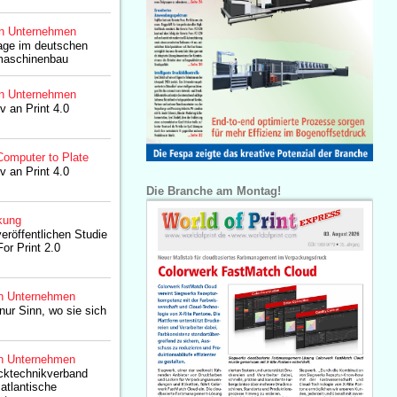
n Unternehmen
lage im deutschen
maschinenbau
n Unternehmen
iv an Print 4.0
Computer to Plate
iv an Print 4.0
Die Branche am Montag!
kung
öffentlichen Studie
or Print 2.0
n Unternehmen
ur Sinn, wo sie sich
n Unternehmen
ktechnikverband
atlantische