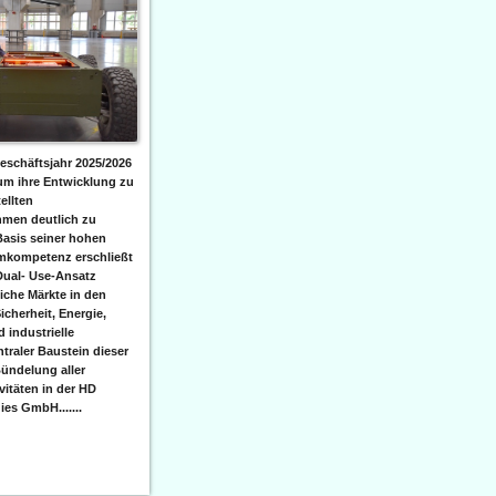
eschäftsjahr 2025/2026
 um ihre Entwicklung zu
ellten
men deutlich zu
Basis seiner hohen
emkompetenz erschließt
Dual- Use-Ansatz
iche Märkte in den
icherheit, Energie,
 industrielle
raler Baustein dieser
ündelung aller
itäten in der HD
es GmbH.......