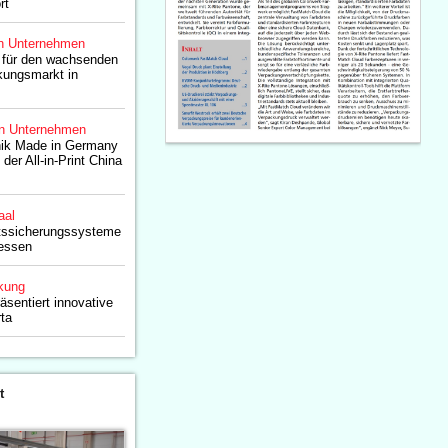
rt
n Unternehmen
 für den wachsenden
kungsmarkt in
n Unternehmen
ik Made in Germany
 der All-in-Print China
aal
tätssicherungssysteme
zessen
kung
äsentiert innovative
rta
t