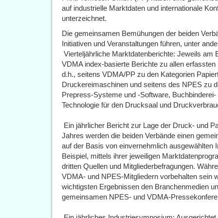
auf industrielle Marktdaten und internationale K
unterzeichnet.
Die gemeinsamen Bemühungen der beiden Verbän
Initiativen und Veranstaltungen führen, unter and
 Vierteljährliche Marktdatenberichte: Jeweils 
VDMA index-basierte Berichte zu allen erfassten
d.h., seitens VDMA/PP zu den Kategorien Papiert
Druckereimaschinen und seitens des NPES zu de
Prepress-Systeme und -Software, Buchbinderei- 
Technologie für den Drucksaal und Druckverbrau
 Ein jährlicher Bericht zur Lage der Druck- und 
Jahres werden die beiden Verbände einen gemein
auf der Basis von einvernehmlich ausgewählten I
Beispiel, mittels ihrer jeweiligen Marktdatenprog
dritten Quellen und Mitgliederbefragungen. Währe
VDMA- und NPES-Mitgliedern vorbehalten sein w
wichtigsten Ergebnissen den Branchenmedien un
gemeinsamen NPES- und VDMA-Pressekonferenz 
 Ein jährliches Industriesymposium: Ausgericht