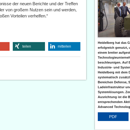
bnisse der neuen Berichte und der Treffen
ieder von großem Nutzen sein und werden,
ßen Vorteilen verhelfen.“
Heidelberg hat das G
teilen
mitteilen
erfolgreich genutzt,
einem breiter aufgest
Technologieunterneh
beschleunigen. Auf 
Industrie- und Syst
Heidelberg mit dem 
systematisch zusätzl
Bereichen Defense, S
Ladeinfrastruktur und
Systemlösungen. Zent
Ausrichtung ist die B
entsprechenden Aktiv
Advanced Technologi
PDF