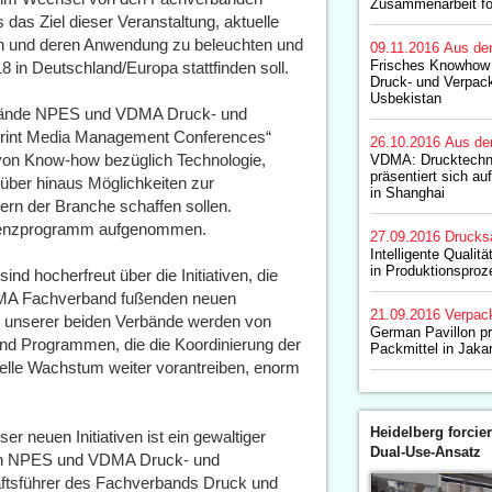
Zusammenarbeit fo
as Ziel dieser Veranstaltung, aktuelle
en und deren Anwendung zu beleuchten und
09.11.2016
Aus de
Frisches Knowhow
in Deutschland/Europa stattfinden soll.
Druck- und Verpac
Usbekistan
Verbände NPES und VDMA Druck- und
rint Media Management Conferences“
26.10.2016
Aus de
 von Know-how bezüglich Technologie,
VDMA: Drucktechn
präsentiert sich auf
ber hinaus Möglichkeiten zur
in Shanghai
rn der Branche schaffen sollen.
ferenzprogramm aufgenommen.
27.09.2016
Drucks
Intelligente Quali
in Produktionspro
nd hocherfreut über die Initiativen, die
MA Fachverband fußenden neuen
21.09.2016
Verpac
r unserer beiden Verbände werden von
German Pavillon pr
nd Programmen, die die Koordinierung der
Packmittel in Jaka
ielle Wachstum weiter vorantreiben, enorm
Heidelberg forcier
 neuen Initiativen ist ein gewaltiger
Dual-Use-Ansatz
hen NPES und VDMA Druck- und
äftsführer des Fachverbands Druck und