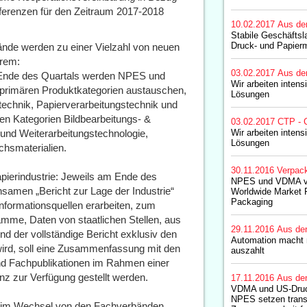
onferenzen für den Zeitraum 2017-2018
10.02.2017
Aus de
Stabile Geschäfts
Druck- und Papier
de werden zu einer Vielzahl von neuen
erem:
03.02.2017
Aus de
am Ende des Quartals werden NPES und
Wir arbeiten intens
 primären Produktkategorien austauschen,
Lösungen
echnik, Papierverarbeitungstechnik und
n Kategorien Bildbearbeitungs- &
03.02.2017
CTP - 
und Weiterarbeitungstechnologie,
Wir arbeiten intens
Lösungen
chsmaterialien.
30.11.2016
Verpac
Papierindustrie: Jeweils am Ende des
NPES und VDMA ver
samen „Bericht zur Lage der Industrie“
Worldwide Market F
Packaging
nformationsquellen erarbeiten, zum
ramme, Daten von staatlichen Stellen, aus
29.11.2016
Aus de
nd der vollständige Bericht exklusiv den
Automation macht n
ird, soll eine Zusammenfassung mit den
auszahlt
d Fachpublikationen im Rahmen einer
zur Verfügung gestellt werden.
17.11.2016
Aus de
VDMA und US-Druc
NPES setzen trans
et im Wechsel von den Fachverbänden