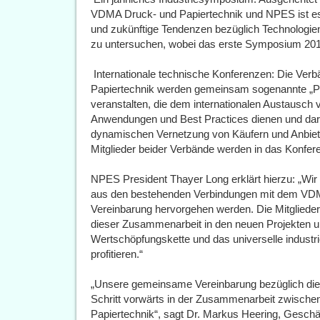
VDMA Druck- und Papiertechnik und NPES ist es d
und zukünftige Tendenzen bezüglich Technologi
zu untersuchen, wobei das erste Symposium 2018 
 Internationale technische Konferenzen: Die 
Papiertechnik werden gemeinsam sogenannte „P
veranstalten, die dem internationalen Austausch
Anwendungen und Best Practices dienen und darü
dynamischen Vernetzung von Käufern und Anbiete
Mitglieder beider Verbände werden in das Kon
NPES President Thayer Long erklärt hierzu: „Wir si
aus den bestehenden Verbindungen mit dem VD
Vereinbarung hervorgehen werden. Die Mitgliede
dieser Zusammenarbeit in den neuen Projekten u
Wertschöpfungskette und das universelle industr
profitieren.“
„Unsere gemeinsame Vereinbarung bezüglich dieser
Schritt vorwärts in der Zusammenarbeit zwisc
Papiertechnik“, sagt Dr. Markus Heering, Gesch