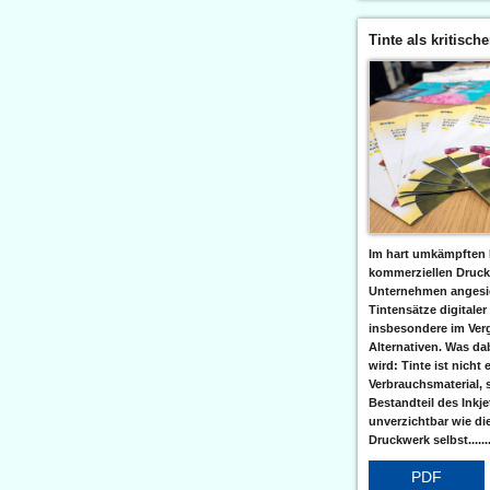
Tinte als kritisch
Im hart umkämpften 
kommerziellen Druc
Unternehmen angesic
Tintensätze digitaler
insbesondere im Verg
Alternativen. Was da
wird: Tinte ist nicht 
Verbrauchsmaterial, 
Bestandteil des Inkj
unverzichtbar wie di
Druckwerk selbst......
PDF