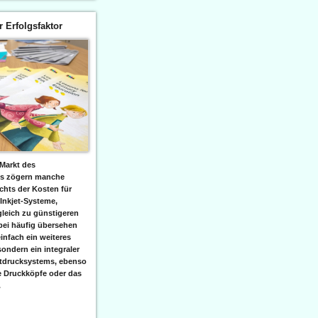
er Erfolgsfaktor
Markt des
ks zögern manche
hts der Kosten für
 Inkjet-Systeme,
leich zu günstigeren
bei häufig übersehen
einfach ein weiteres
sondern ein integraler
etdrucksystems, ebenso
e Druckköpfe oder das
.