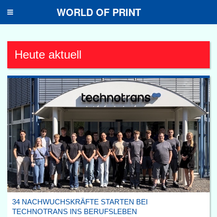
WORLD OF PRINT
Toggle
navigation
Heute aktuell
34 NACHWUCHSKRÄFTE STARTEN BEI
TECHNOTRANS INS BERUFSLEBEN