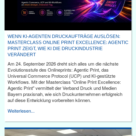
WENN KI-AGENTEN DRUCKAUFTRÄGE AUSLÖSEN:
MASTERCLASS ONLINE PRINT EXCELLENCE: AGENTIC
PRINT ZEIGT, WIE KI DIE DRUCKINDUSTRIE
VERÄNDERT
Am 24. September 2026 dreht sich alles um die nächste
Evolutionsstufe des Onlineprints: Agentic Print, das
Universal Commerce Protocol (UCP) und KI-gestützte
Workflows. Mit der Masterclass "Online Print Excellence:
Agentic Print" vermittelt der Verband Druck und Medien
Bayern praxisnah, wie sich Druckunternehmen erfolgreich
auf diese Entwicklung vorbereiten können.
Weiterlesen...