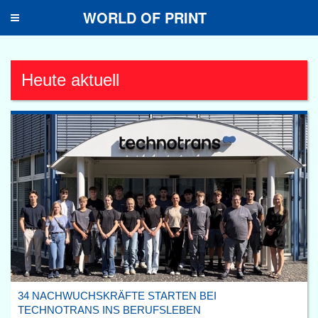
WORLD OF PRINT
Toggle
navigation
Heute aktuell
34 NACHWUCHSKRÄFTE STARTEN BEI
TECHNOTRANS INS BERUFSLEBEN