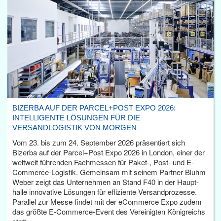
BIZERBA AUF DER PARCEL+POST EXPO 2026:
INTELLIGENTE LÖSUNGEN FÜR DIE
VERSANDLOGISTIK VON MORGEN
Vom 23. bis zum 24. September 2026 präsentiert sich
Bizerba auf der Parcel+Post Expo 2026 in London, einer der
weltweit führenden Fachmessen für Paket-, Post- und E-
Commerce-Logistik. Gemeinsam mit seinem Partner Bluhm
Weber zeigt das Unternehmen an Stand F40 in der Haupt­
halle innovative Lösungen für effiziente Versandprozesse.
Parallel zur Messe findet mit der eCommerce Expo zudem
das größte E-Commerce-Event des Vereinigten Königreichs