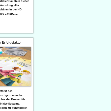
raler Baustein dieser
ündelung aller
itäten in der HD
es GmbH.......
er Erfolgsfaktor
Markt des
ks zögern manche
hts der Kosten für
 Inkjet-Systeme,
leich zu günstigeren