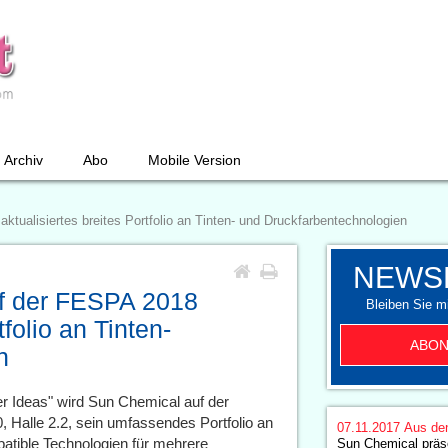
Archiv
Abo
Mobile Version
ktualisiertes breites Portfolio an Tinten- und Druckfarbentechnologien
NEWS
uf der FESPA 2018
Bleiben Sie mi
tfolio an Tinten-
ABON
n
r Ideas" wird Sun Chemical auf der
 Halle 2.2, sein umfassendes Portfolio an
07.11.2017
Aus de
atible Technologien für mehrere
Sun Chemical präse