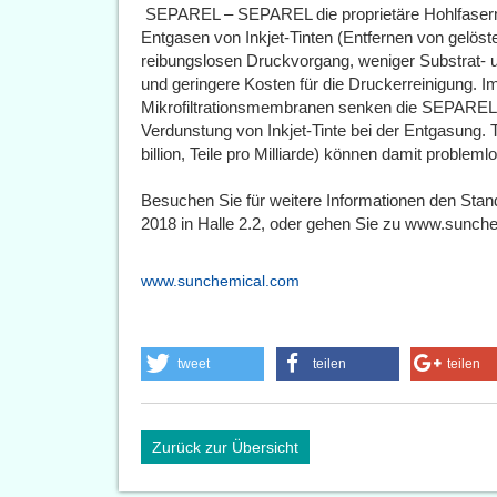
 SEPAREL – SEPAREL die proprietäre Hohlfase
Entgasen von Inkjet-Tinten (Entfernen von gelöst
reibungslosen Druckvorgang, weniger Substrat- 
und geringere Kosten für die Druckerreinigung. I
Mikrofiltrationsmembranen senken die SEPAREL
Verdunstung von Inkjet-Tinte bei der Entgasung. T
billion, Teile pro Milliarde) können damit problem
Besuchen Sie für weitere Informationen den St
2018 in Halle 2.2, oder gehen Sie zu www.sunch
www.sunchemical.com
tweet
teilen
teilen
Zurück zur Übersicht