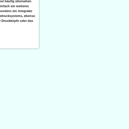
bei häufig übersehen
einfach ein weiteres
sondern ein integraler
etdrucksystems, ebenso
e Druckköpfe oder das
.