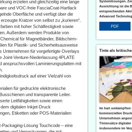
kung erzielen und gleichzeitig eine lange
Systemlösungen. Zent
Ausrichtung ist die B
mbare und VOC-freie FasciaCoat-Hartlack
entsprechenden Aktiv
gelnde Oberfläche und verfügt über die
Advanced Technologi
rzeugte Kratzer von selbst zu „kurieren“.
farben mit hoher Schälfestigkeit sowie
PDF
arten. Außerdem werden Produkte von
n Chemical für Magnetbänder, Bildschirm-
lien für Plastik- und Sicherheitsausweise
Tinte als kritisch
es Unternehmen für vorgefertigte Overlays
ne Joint-Venture-Niederlassung 4PLATE
d anspruchsvollen Laminierungsplatten mit
n.
ndigkeitsdruck auf einer Vielzahl von
erialien für gedruckte elektronische
usschienen und transparente Leiter.
rte Leitfähigkeiten sowie einen
 dem digitalen Inkjet-Druck
Im hart umkämpften 
ngen, Etiketten oder POS-Materialien
kommerziellen Druc
Unternehmen angesic
Tintensätze digitaler
rt-Packaging-Lösung Touchcode – eine
insbesondere im Verg
iketten und Verpackungen, die mit