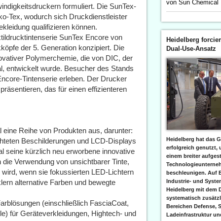
von Sun Chemical
indigkeitsdruckern formuliert. Die SunTex-
eko-Tex, wodurch sich Druckdienstleister
ekleidung qualifizieren können.
xtildrucktintenserie SunTex Encore von
Heidelberg forcier
pfe der 5. Generation konzipiert. Die
Dual-Use-Ansatz
nnovativer Polymerchemie, die von DIC, der
l, entwickelt wurde. Besucher des Stands
ncore-Tintenserie erleben. Der Drucker
räsentieren, das für einen effizienteren
al eine Reihe von Produkten aus, darunter:
Heidelberg hat das G
euchteten Beschilderungen und LCD-Displays
erfolgreich genutzt,
 seine kürzlich neu erworbene innovative
einem breiter aufgest
 die Verwendung von unsichtbarer Tinte,
Technologieunterneh
g wird, wenn sie fokussierten LED-Lichtern
beschleunigen. Auf 
lern alternative Farben und bewegte
Industrie- und Syst
Heidelberg mit dem 
systematisch zusätzl
Farblösungen (einschließlich FasciaCoat,
Bereichen Defense, S
e) für Geräteverkleidungen, Hightech- und
Ladeinfrastruktur und