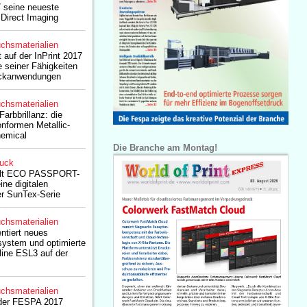
 seine neueste
Direct Imaging
chsmaterialien
 auf der InPrint 2017
e seiner Fähigkeiten
ruckanwendungen
chsmaterialien
arbbrillanz: die
nformen Metallic-
emical
Die Branche am Montag!
ruck
ält ECO PASSPORT-
eine digitalen
der SunTex-Serie
chsmaterialien
ntiert neues
system und optimierte
line ESL3 auf der
chsmaterialien
 der FESPA 2017