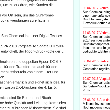
t, um zu erklären, wie Kunden die
05.04.2017
Verbrau
Sun Chemical bring
 vor Ort sein, um das SunPromo-
einem zukunftswei
Druckfarbensystem
druckanwendungen zu erläutern.
Flexodruckfarben a
14.03.2017
Verbrau
 Sun Chemical in seiner Digital Textiles-
Sun Chemical präs
2017 sein gesamte
Druckfarbenportfoli
FESPA 2018 vorgestellte Sonata DTR500-
Industrie- und Inkj
entwickelt, der Ricoh-Druckköpfe der 5.
gedruckte Elektron
chnelleren und doppelten Epson DX 6-7-
06.09.2016
Verbrau
Sun Chemical auf 
l für den Transfer- als auch für den
Generation regelko
erschlussbeuteln von einem Liter und
ich.
19.07.2016
Verpac
aschen erhältlich und eignet sich ideal für
Sun Chemical präse
SunVetro-Produkte 
lnen Epson DX-Druckern der 4. bis 5.
2016
hemical sind für Epson- und Ricoh-
07.06.2016
Aus de
ine hohe Qualität und Leistung, kombiniert
Millioneninvestition
Hochmoderne neue
eich zu führenden Mitbewerbern. Sie sind