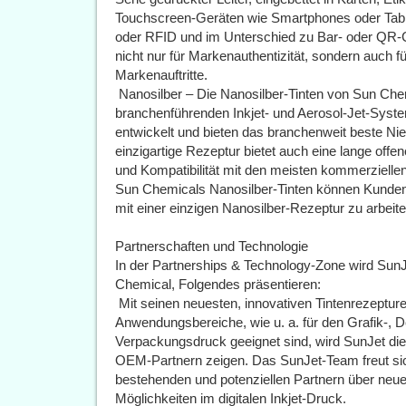
Touchscreen-Geräten wie Smartphones oder Table
oder RFID und im Unterschied zu Bar- oder QR-C
nicht nur für Markenauthentizität, sondern auch fü
Markenauftritte.
 Nanosilber – Die Nanosilber-Tinten von Sun Ch
branchenführenden Inkjet- und Aerosol-Jet-Syste
entwickelt und bieten das branchenweit beste Nie
einzigartige Rezeptur bietet auch eine lange off
und Kompatibilität mit den meisten kommerziellen
Sun Chemicals Nanosilber-Tinten können Kunden 
mit einer einzigen Nanosilber-Rezeptur zu arbeite
Partnerschaften und Technologie
In der Partnerships & Technology-Zone wird SunJ
Chemical, Folgendes präsentieren:
 Mit seinen neuesten, innovativen Tintenrezepture
Anwendungsbereiche, wie u. a. für den Grafik-, Dek
Verpackungsdruck geeignet sind, wird SunJet die
OEM-Partnern zeigen. Das SunJet-Team freut sic
bestehenden und potenziellen Partnern über neue
Möglichkeiten im digitalen Inkjet-Druck.