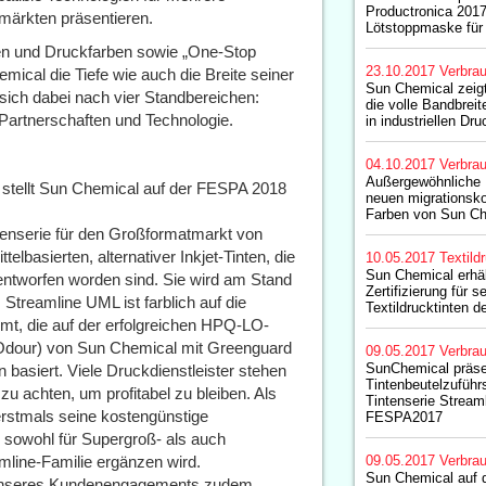
Productronica 2017
emärkten präsentieren.
Lötstoppmaske für 
nten und Druckfarben sowie „One-Stop
23.10.2017
Verbrau
mical die Tiefe wie auch die Breite seiner
Sun Chemical zeigt
ich dabei nach vier Standbereichen:
die volle Bandbreit
e Partnerschaften und Technologie.
in industriellen D
04.10.2017
Verbrau
Außergewöhnliche F
 stellt Sun Chemical auf der FESPA 2018
neuen migrationsko
Farben von Sun Ch
ntenserie für den Großformatmarkt von
elbasierten, alternativer Inkjet-Tinten, die
10.05.2017
Textild
Sun Chemical erh
ntworfen worden sind. Sie wird am Stand
Zertifizierung für s
Streamline UML ist farblich auf die
Textildrucktinten 
t, die auf der erfolgreichen HPQ-LO-
w Odour) von Sun Chemical mit Greenguard
09.05.2017
Verbrau
SunChemical präse
 basiert. Viele Druckdienstleister stehen
Tintenbeutelzuführ
zu achten, um profitabel zu bleiben. Als
Tintenserie Stream
erstmals seine kostengünstige
FESPA2017
ch sowohl für Supergroß- als auch
mline-Familie ergänzen wird.
09.05.2017
Verbrau
Sun Chemical auf
 unseres Kundenengagements zudem