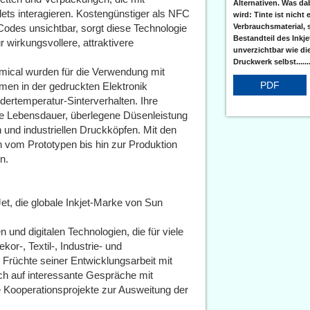
Alternativen. Was da
ts interagieren. Kostengünstiger als NFC
wird: Tinte ist nicht 
Verbrauchsmaterial, 
odes unsichtbar, sorgt diese Technologie
Bestandteil des Inkj
r wirkungsvollere, attraktivere
unverzichtbar wie di
Druckwerk selbst......
emical wurden für die Verwendung mit
PDF
men in der gedruckten Elektronik
dertemperatur-Sinterverhalten. Ihre
ene Lebensdauer, überlegene Düsenleistung
 und industriellen Druckköpfen. Mit den
vom Prototypen bis hin zur Produktion
n.
et, die globale Inkjet-Marke von Sun
n und digitalen Technologien, die für viele
or-, Textil-, Industrie- und
 Früchte seiner Entwicklungsarbeit mit
h auf interessante Gespräche mit
 Kooperationsprojekte zur Ausweitung der