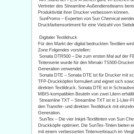
Vertreter des Streamline-Außendienstteams berei
Produktivität ihrer Drucker verbessern können.
 SunPromo – Experten von Sun Chemical werden
Druckfarbensortiment für eine Vielzahl von Sieb
Digitaler Textildruck
Für den Markt der digital bedruckten Textilien wird
Zone Folgendes vorstellen:
 Sonata DTR500 – Die zum ersten Mal auf der 
Tintenserie wurde für den Mimaki TS500-Drucker 
Generation verwendet.
 Sonata DTE – Sonata DTE ist für Drucker mit s
TFP-Druckköpfen formuliert und eignet sich sowoh
direkten Textildruck. Sonata DTE ist in Schraubv
MBIS-kompatiblen Beuteln von zwei Litern erhältl
 Streamline TXT – Streamline TXT ist in 1-Liter-Fl
den Transfer- und direkten Textildruck mit einze
Generation.
 SunTex – Die vier Inkjet-Textiltinten von Sun C
Druckköpfe optimiert. Die SunTex-Tinten bieten e
mit einem verbesserten Tintenverbrauch im Vergl