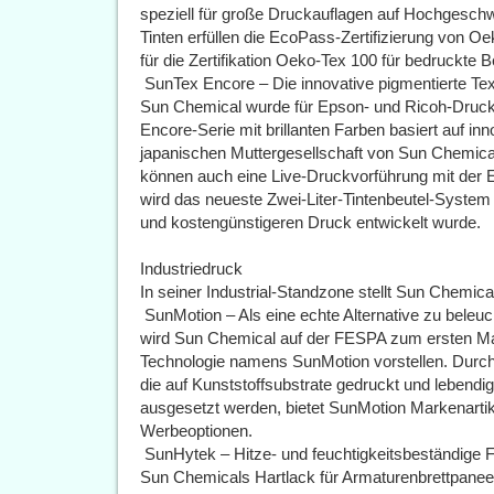
speziell für große Druckauflagen auf Hochgeschw
Tinten erfüllen die EcoPass-Zertifizierung von O
für die Zertifikation Oeko-Tex 100 für bedruckte B
 SunTex Encore – Die innovative pigmentierte Te
Sun Chemical wurde für Epson- und Ricoh-Druckkö
Encore-Serie mit brillanten Farben basiert auf i
japanischen Muttergesellschaft von Sun Chemica
können auch eine Live-Druckvorführung mit der E
wird das neueste Zwei-Liter-Tintenbeutel-System p
und kostengünstigeren Druck entwickelt wurde.
Industriedruck
In seiner Industrial-Standzone stellt Sun Chemic
 SunMotion – Als eine echte Alternative zu bel
wird Sun Chemical auf der FESPA zum ersten Mal
Technologie namens SunMotion vorstellen. Durch
die auf Kunststoffsubstrate gedruckt und lebendi
ausgesetzt werden, bietet SunMotion Markenartik
Werbeoptionen.
 SunHytek – Hitze- und feuchtigkeitsbeständige 
Sun Chemicals Hartlack für Armaturenbrettpaneel