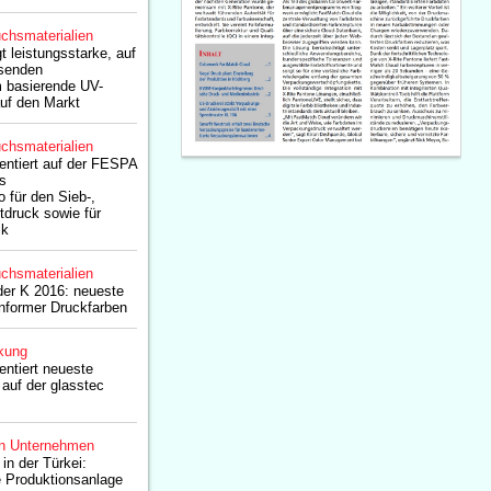
chsmaterialien
t leistungsstarke, auf
senden
 basierende UV-
uf den Markt
chsmaterialien
entiert auf der FESPA
s
o für den Sieb-,
etdruck sowie für
ik
chsmaterialien
der K 2016: neueste
nformer Druckfarben
kung
ntiert neueste
auf der glasstec
n Unternehmen
 in der Türkei:
 Produktionsanlage