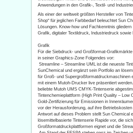
Anwendungen in den Grafik-, Textil- und Industri
Als einer der weltweit größten Hersteller von Ti
Shop“ für jeglichen Farbbedarf beleuchtet Sun Che
Lösungen. Know-how und Fachkenntnis gliedern s
Grafik, digitaler Textildruck, Industriedruck sowi
Grafik
Für die Siebdruck- und Großformat-Grafikmärkte
in seiner Graphics-Zone Folgendes vor:
 Streamline – Streamline UML ist die neueste Ti
SunChemical und ergänzt sein Portfolio an lösemitt
für Groß- und Supergroßformatdruckmaschinen e
mit einem Mutoh-Drucker live präsentiert werden. 
beliebte Mutoh UMS CMYK-Tintenserie abgestimm
Tintenchemieplattform (High Print Quality – Lo
Gold-Zertifizierung für Emissionen in Innenräumen
vor der Herausforderung, auf ihre Betriebskosten 
Antwort auf dieses Problem stellt Sun Chemical 
lösemittelbasierte Tintenserie Rapide vor, die si
Großformatdruckplattformen eignet und die Strea
 Am Stand der FESPA stehen ganz im Zeichen