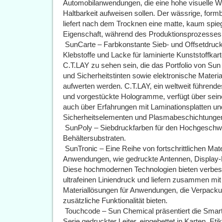
Automobilanwendungen, die eine hohe visuelle Wir
Haltbarkeit aufweisen sollen. Der wässrige, for
liefert nach dem Trocknen eine matte, kaum spie
Eigenschaft, während des Produktionsprozesses e
 SunCarte – Farbkonstante Sieb- und Offsetdruck
Klebstoffe und Lacke für laminierte Kunststoffk
C.T.LAY zu sehen sein, die das Portfolio von Su
und Sicherheitstinten sowie elektronische Materia
aufwerten werden. C.T.LAY, ein weltweit führend
und vorgestückte Hologramme, verfügt über sei
auch über Erfahrungen mit Laminationsplatten un
Sicherheitselementen und Plasmabeschichtunge
 SunPoly – Siebdruckfarben für den Hochgeschwi
Behältersubstraten.
 SunTronic – Eine Reihe von fortschrittlichen Mat
Anwendungen, wie gedruckte Antennen, Display-B
Diese hochmodernen Technologien bieten verbesse
ultrafeinen Liniendruck und liefern zusammen mit
Materiallösungen für Anwendungen, die Verpacku
zusätzliche Funktionalität bieten.
 Touchcode – Sun Chemical präsentiert die Sma
Serie gedruckter Leiter, eingebettet in Karten, Et