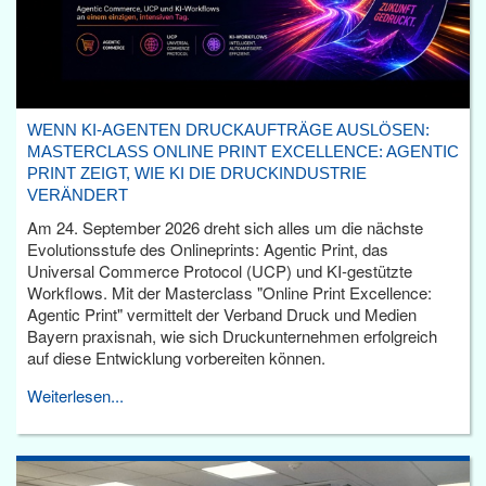
WENN KI-AGENTEN DRUCKAUFTRÄGE AUSLÖSEN:
MASTERCLASS ONLINE PRINT EXCELLENCE: AGENTIC
PRINT ZEIGT, WIE KI DIE DRUCKINDUSTRIE
VERÄNDERT
Am 24. September 2026 dreht sich alles um die nächste
Evolutionsstufe des Onlineprints: Agentic Print, das
Universal Commerce Protocol (UCP) und KI-gestützte
Workflows. Mit der Masterclass "Online Print Excellence:
Agentic Print" vermittelt der Verband Druck und Medien
Bayern praxisnah, wie sich Druckunternehmen erfolgreich
auf diese Entwicklung vorbereiten können.
Weiterlesen...