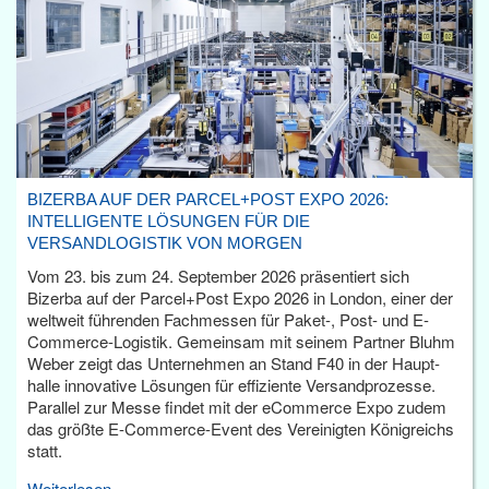
BIZERBA AUF DER PARCEL+POST EXPO 2026:
INTELLIGENTE LÖSUNGEN FÜR DIE
VERSANDLOGISTIK VON MORGEN
Vom 23. bis zum 24. September 2026 präsentiert sich
Bizerba auf der Parcel+Post Expo 2026 in London, einer der
weltweit führenden Fachmessen für Paket-, Post- und E-
Commerce-Logistik. Gemeinsam mit seinem Partner Bluhm
Weber zeigt das Unternehmen an Stand F40 in der Haupt­
halle innovative Lösungen für effiziente Versandprozesse.
Parallel zur Messe findet mit der eCommerce Expo zudem
das größte E-Commerce-Event des Vereinigten Königreichs
statt.
Weiterlesen...