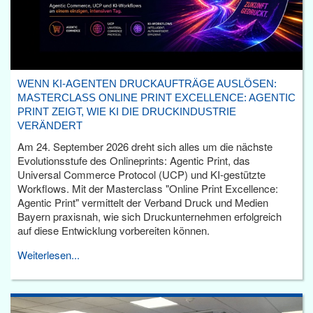
WENN KI-AGENTEN DRUCKAUFTRÄGE AUSLÖSEN:
MASTERCLASS ONLINE PRINT EXCELLENCE: AGENTIC
PRINT ZEIGT, WIE KI DIE DRUCKINDUSTRIE
VERÄNDERT
Am 24. September 2026 dreht sich alles um die nächste
Evolutionsstufe des Onlineprints: Agentic Print, das
Universal Commerce Protocol (UCP) und KI-gestützte
Workflows. Mit der Masterclass "Online Print Excellence:
Agentic Print" vermittelt der Verband Druck und Medien
Bayern praxisnah, wie sich Druckunternehmen erfolgreich
auf diese Entwicklung vorbereiten können.
Weiterlesen...