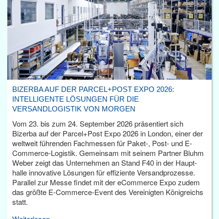
BIZERBA AUF DER PARCEL+POST EXPO 2026:
INTELLIGENTE LÖSUNGEN FÜR DIE
VERSANDLOGISTIK VON MORGEN
Vom 23. bis zum 24. September 2026 präsentiert sich
Bizerba auf der Parcel+Post Expo 2026 in London, einer der
weltweit führenden Fachmessen für Paket-, Post- und E-
Commerce-Logistik. Gemeinsam mit seinem Partner Bluhm
Weber zeigt das Unternehmen an Stand F40 in der Haupt­
halle innovative Lösungen für effiziente Versandprozesse.
Parallel zur Messe findet mit der eCommerce Expo zudem
das größte E-Commerce-Event des Vereinigten Königreichs
statt.
Weiterlesen...