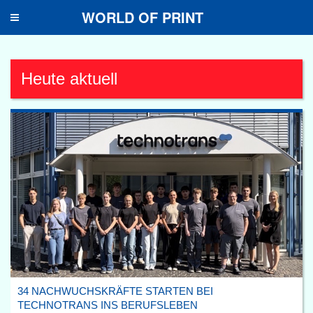
WORLD OF PRINT
Toggle
navigation
Heute aktuell
34 NACHWUCHSKRÄFTE STARTEN BEI
TECHNOTRANS INS BERUFSLEBEN