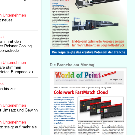
n Unternehmen
lt neues
aal
ernimmt den
er Reisner Cooling
olzwickede
n Unternehmen
Die Branche am Montag!
näre stimmen
ietas Europaea zu
aal
on bis zur
n Unternehmen
ert Umsatz und Gewinn
n Unternehmen
z steigt auf mehr als