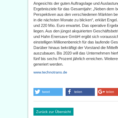
Angesichts der guten Auftragslage und Auslastun
Ergebnisziele für das Gesamtjahr: „Neben dem be
Perspektiven aus den verschiedenen Märkten ber
in die nächsten Monate zu blicken“, erklärt Eng
und 220 Mio. Euro erwartet. Das operative Ergeb
liegen. Aus den jüngst akquirierten Geschäftsbe
und Hahn Enersave GmbH ergibt sich voraussicht
einstelligen Millionenbereich für das laufende Ge
Darüber hinaus bekräftigt der Vorstand die Mittel
auszubauen. Bis 2020 will das Unternehmen hier
fünf bis sechs Prozent jährlich erreichen. Weite
generiert werden.
www.technotrans.de
tweet
teilen
teilen
Zurück zur Übersicht