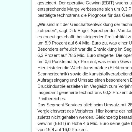
gesteigert. Der operative Gewinn (EBIT) wuchs um
entsprechende Marge verbesserte sich um 0,3 Pu
bestätigte technotrans die Prognose für das Gesa
„Wir sind mit der Geschäftsentwicklung der tech
zufrieden“, sagt Dirk Engel, Sprecher des Vorst
es erneut geschafft, bei steigender Profitabilitä
um 5,9 Prozent auf 6,4 Mio. Euro zu, was einer U
Besonders erfreulich war die Entwicklung im S
6,3 Prozent auf 78,5 Mio. Euro steigerte. Die ope
um 0,6 Punkte auf 5,7 Prozent, was einem Gewinn
Hier leisteten die Wachstumsmärkte (Elektromobili
Scannertechnik) sowie die kunststoffverarbeiten
Auftragseingang und Umsatz einen besonderen Beit
Druckindustrie erzielten im Vergleich zum Vorja
Insgesamt generierte technotrans 60,2 Prozent
Printbereiches.
Das Segment Services blieb beim Umsatz mit 28
Vergleichswert des Vorjahres. Hier konnte der h
zuletzt nicht gehalten werden. Gleichzeitig best
Gewinn (EBIT) in Höhe 4,6 Mio. Euro seine gute E
von 15,9 auf 16,0 Prozent.