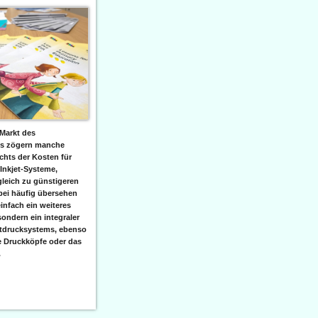
Markt des
ks zögern manche
hts der Kosten für
 Inkjet-Systeme,
leich zu günstigeren
bei häufig übersehen
einfach ein weiteres
sondern ein integraler
etdrucksystems, ebenso
e Druckköpfe oder das
.