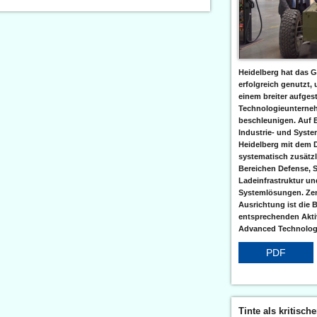
Heidelberg hat das G
erfolgreich genutzt,
einem breiter aufgest
Technologieunterneh
beschleunigen. Auf 
Industrie- und Syst
Heidelberg mit dem 
systematisch zusätzl
Bereichen Defense, S
Ladeinfrastruktur und
Systemlösungen. Zent
Ausrichtung ist die B
entsprechenden Aktiv
Advanced Technologi
PDF
Tinte als kritisch