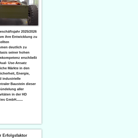
eschäftsjahr 2025/2026
 um ihre Entwicklung zu
ellten
men deutlich zu
Basis seiner hohen
emkompetenz erschließt
Dual- Use-Ansatz
iche Märkte in den
icherheit, Energie,
 industrielle
raler Baustein dieser
ündelung aller
itäten in der HD
es GmbH.......
er Erfolgsfaktor