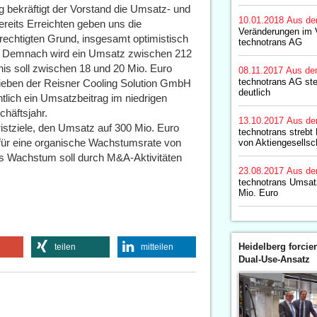
g bekräftigt der Vorstand die Umsatz- und
10.01.2018
Aus de
reits Erreichten geben uns die
Veränderungen im 
echtigten Grund, insgesamt optimistisch
technotrans AG
el. Demnach wird ein Umsatz zwischen 212
nis soll zwischen 18 und 20 Mio. Euro
08.11.2017
Aus de
technotrans AG steig
trieben der Reisner Cooling Solution GmbH
deutlich
lich ein Umsatzbeitrag im niedrigen
schäftsjahr.
13.10.2017
Aus de
fristziele, den Umsatz auf 300 Mio. Euro
technotrans streb
für eine organische Wachstumsrate von
von Aktiengesellsc
res Wachstum soll durch M&A-Aktivitäten
23.08.2017
Aus de
technotrans Umsatz
Mio. Euro
Heidelberg forcier
teilen
mitteilen
Dual-Use-Ansatz