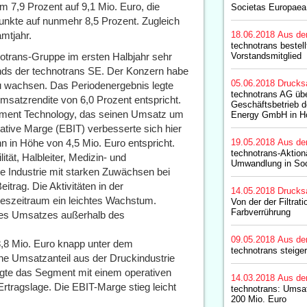
 7,9 Prozent auf 9,1 Mio. Euro, die
Societas Europaea
nkte auf nunmehr 8,5 Prozent. Zugleich
mtjahr.
18.06.2018
Aus de
technotrans bestel
notrans-Gruppe im ersten Halbjahr sehr
Vorstandsmitglied
ands der technotrans SE. Der Konzern habe
05.06.2018
Drucks
t zu wachsen. Das Periodenergebnis legte
technotrans AG üb
msatzrendite von 6,0 Prozent entspricht.
Geschäftsbetrieb d
egment Technology, das seinen Umsatz um
Energy GmbH in H
rative Marge (EBIT) verbesserte sich hier
 in Höhe von 4,5 Mio. Euro entspricht.
19.05.2018
Aus de
technotrans-Aktio
tät, Halbleiter, Medizin- und
Umwandlung in Soc
de Industrie mit starken Zuwächsen bei
rag. Die Aktivitäten in der
14.05.2018
Drucks
hreszeitraum ein leichtes Wachstum.
Von der der Filtrati
Farbverrührung
 des Umsatzes außerhalb des
09.05.2018
Aus de
,8 Mio. Euro knapp unter dem
technotrans steig
ohe Umsatzanteil aus der Druckindustrie
ätigte das Segment mit einem operativen
14.03.2018
Aus de
rtragslage. Die EBIT-Marge stieg leicht
technotrans: Umsat
200 Mio. Euro