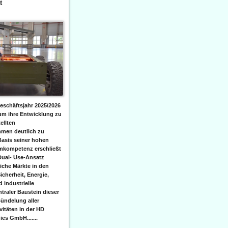
t
eschäftsjahr 2025/2026
 um ihre Entwicklung zu
ellten
men deutlich zu
Basis seiner hohen
emkompetenz erschließt
Dual- Use-Ansatz
iche Märkte in den
icherheit, Energie,
 industrielle
raler Baustein dieser
ündelung aller
itäten in der HD
es GmbH.......