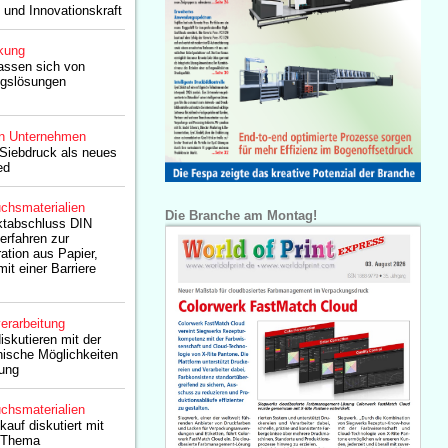
 und Innovationskraft
kung
assen sich von
ngslösungen
n Unternehmen
Siebdruck als neues
ed
chsmaterialien
Die Branche am Montag!
ektabschluss DIN
rfahren zur
ation aus Papier,
it einer Barriere
erarbeitung
skutieren mit der
sche Möglichkeiten
tung
chsmaterialien
auf diskutiert mit
s Thema