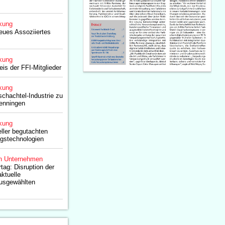
kung
ues Assoziiertes
kung
eis der FFI-Mitglieder
kung
schachtel-Industrie zu
enningen
kung
eller begutachten
ngstechnologien
n Unternehmen
tag: Disruption der
ktuelle
ausgewählten