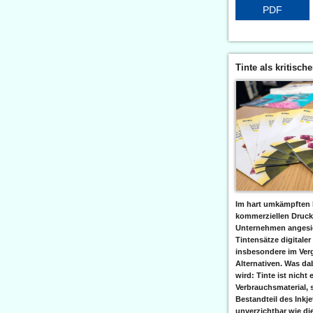
PDF
Tinte als kritisch
Im hart umkämpften 
kommerziellen Druc
Unternehmen angesic
Tintensätze digitaler
insbesondere im Verg
Alternativen. Was da
wird: Tinte ist nicht 
Verbrauchsmaterial, 
Bestandteil des Inkj
unverzichtbar wie di