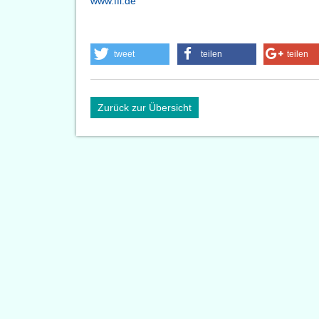
www.ffi.de
tweet
teilen
teilen
Zurück zur Übersicht