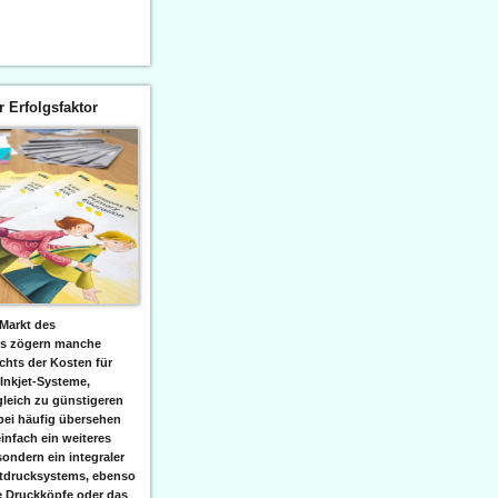
er Erfolgsfaktor
Markt des
ks zögern manche
hts der Kosten für
 Inkjet-Systeme,
leich zu günstigeren
bei häufig übersehen
einfach ein weiteres
sondern ein integraler
etdrucksystems, ebenso
e Druckköpfe oder das