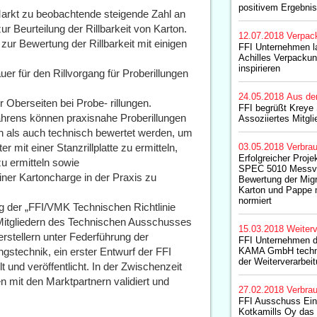
positivem Ergebnis
 Markt zu beobachtende steigende Zahl an
 Beurteilung der Rillbarkeit von Karton.
12.07.2018
Verpac
zur Bewertung der Rillbarkeit mit einigen
FFI Unternehmen l
Achilles Verpacku
inspirieren
uer für den Rillvorgang für Proberillungen
24.05.2018
Aus de
r Oberseiten bei Probe- rillungen.
FFI begrüßt Kreye 
rfahrens können praxisnahe Proberillungen
Assoziiertes Mitgli
ch als auch technisch bewertet werden, um
r mit einer Stanzrillplatte zu ermitteln,
03.05.2018
Verbrau
Erfolgreicher Proj
zu ermitteln sowie
SPEC 5010 Messve
einer Kartoncharge in der Praxis zu
Bewertung der Migr
Karton und Pappe m
normiert
 der „FFI/VMK Technischen Richtlinie
 Mitgliedern des Technischen Ausschusses
15.03.2018
Weiterv
stellern unter Federführung der
FFI Unternehmen di
stechnik, ein erster Entwurf der FFI
KAMA GmbH techni
der Weiterverarbei
t und veröffentlicht. In der Zwischenzeit
en mit den Marktpartnern validiert und
27.02.2018
Verbrau
FFI Ausschuss Eink
Kotkamills Oy da