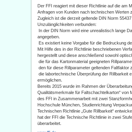
Der FFI reagiert mit dieser Richtlinie auf die am
Anfragen von Kunden nach technischen Werten zur
Zugleich ist die derzeit geltende DIN Norm 55437 
Unzulänglichkeiten verbunden:
 In der DIN Norm wird eine unrealistisch lange Da
angegeben.
 Es existiert keine Vorgabe für die Bedruckung de
Mit Hilfe des in der Richtlinie beschriebenen Ve
hergestellt und diese anschließend sowohl optis
 die für das Kartonmaterial geeigneten Rillparamete
 den für diese Rillparameter geltenden Faltfaktor 
 die labortechnische Überprüfung der Rillbarkeit 
ermöglichen.
Bereits 2015 wurde im Rahmen der Überarbeitung
Qualitätsmerkmale für Faltschachtelkarton“ von
des FFI in Zusammenarbeit mit zwei Stanzformher
Hochschule München, Studienrichtung Verpackung
Technischen Richtlinie „Gute Rillbarkeit“ entwickel
hat der FFI die Technische Richtlinie in zwei Stuf
überarbeitet.