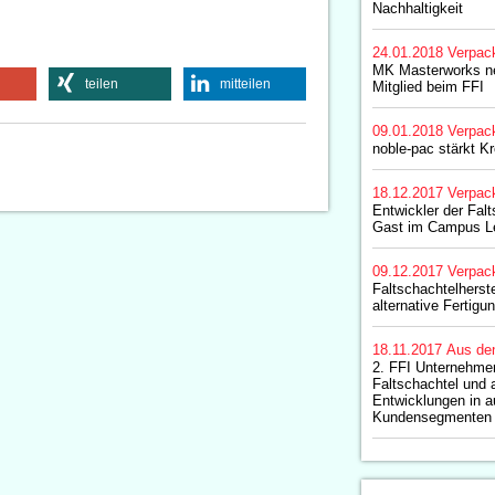
Nachhaltigkeit
24.01.2018
Verpac
MK Masterworks ne
teilen
mitteilen
Mitglied beim FFI
09.01.2018
Verpac
noble-pac stärkt Kr
18.12.2017
Verpac
Entwickler der Falt
Gast im Campus L
09.12.2017
Verpac
Faltschachtelherst
alternative Fertigu
18.11.2017
Aus de
2. FFI Unternehmer
Faltschachtel und a
Entwicklungen in 
Kundensegmenten