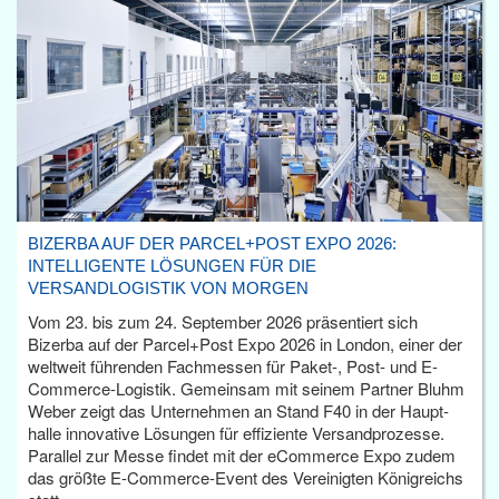
BIZERBA AUF DER PARCEL+POST EXPO 2026:
INTELLIGENTE LÖSUNGEN FÜR DIE
VERSANDLOGISTIK VON MORGEN
Vom 23. bis zum 24. September 2026 präsentiert sich
Bizerba auf der Parcel+Post Expo 2026 in London, einer der
weltweit führenden Fachmessen für Paket-, Post- und E-
Commerce-Logistik. Gemeinsam mit seinem Partner Bluhm
Weber zeigt das Unternehmen an Stand F40 in der Haupt­
halle innovative Lösungen für effiziente Versandprozesse.
Parallel zur Messe findet mit der eCommerce Expo zudem
das größte E-Commerce-Event des Vereinigten Königreichs