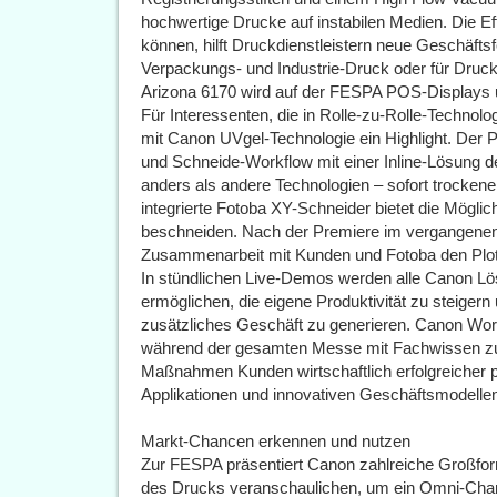
hochwertige Drucke auf instabilen Medien. Die Ef
können, hilft Druckdienstleistern neue Geschäftsf
Verpackungs- und Industrie-Druck oder für Druck
Arizona 6170 wird auf der FESPA POS-Displays 
Für Interessenten, die in Rolle-zu-Rolle-Technolo
mit Canon UVgel-Technologie ein Highlight. Der P
und Schneide-Workflow mit einer Inline-Lösung d
anders als andere Technologien – sofort trocken
integrierte Fotoba XY-Schneider bietet die Möglic
beschneiden. Nach der Premiere im vergangenen
Zusammenarbeit mit Kunden und Fotoba den Plotte
In stündlichen Live-Demos werden alle Canon Lös
ermöglichen, die eigene Produktivität zu steige
zusätzliches Geschäft zu generieren. Canon Wor
während der gesamten Messe mit Fachwissen zur
Maßnahmen Kunden wirtschaftlich erfolgreicher p
Applikationen und innovativen Geschäftsmodellen
Markt-Chancen erkennen und nutzen
Zur FESPA präsentiert Canon zahlreiche Großfor
des Drucks veranschaulichen, um ein Omni-Chan