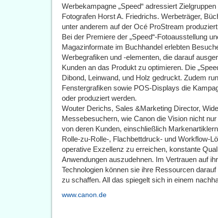
Werbekampagne „Speed“ adressiert Zielgruppen ü
Fotografen Horst A. Friedrichs. Werbeträger, 
unter anderem auf der Océ ProStream produziert
Bei der Premiere der „Speed“-Fotoausstellung un
Magazinformate im Buchhandel erlebten Besuche
Werbegrafiken und -elementen, die darauf ausgeri
Kunden an das Produkt zu optimieren. Die „Spe
Dibond, Leinwand, und Holz gedruckt. Zudem ru
Fenstergrafiken sowie POS-Displays die Kampagn
oder produziert werden.
Wouter Derichs, Sales &Marketing Director, Wid
Messebesuchern, wie Canon die Vision nicht nur 
von deren Kunden, einschließlich Markenartiklern
Rolle-zu-Rolle-, Flachbettdruck- und Workflow-Lö
operative Exzellenz zu erreichen, konstante Quali
Anwendungen auszudehnen. Im Vertrauen auf ihre
Technologien können sie ihre Ressourcen darauf 
zu schaffen. All das spiegelt sich in einem nach
www.canon.de