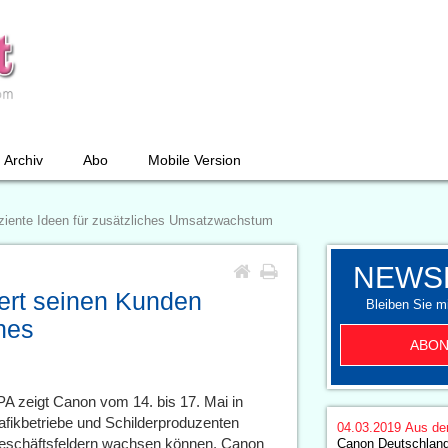
Archiv
Abo
Mobile Version
iziente Ideen für zusätzliches Umsatzwachstum
NEWS
ert seinen Kunden
Bleiben Sie mi
ches
ABON
PA zeigt Canon vom 14. bis 17. Mai in
fikbetriebe und Schilderproduzenten
04.03.2019
Aus de
 Geschäftsfeldern wachsen können. Canon
Canon Deutschland