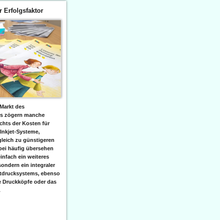
er Erfolgsfaktor
Markt des
ks zögern manche
hts der Kosten für
 Inkjet-Systeme,
leich zu günstigeren
bei häufig übersehen
einfach ein weiteres
sondern ein integraler
etdrucksystems, ebenso
e Druckköpfe oder das
.