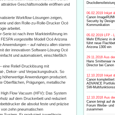
Druckdienstleistun
 attraktive Geschäftsmodelle eröffnen und
06.02.2019
Inkjet 
Canon ImageRUN
matisierte Workflow-Lösungen zeigen,
Security by Design 
Serie und den Rolle-zu-Rolle-Drucker Océ
Kommunikation
gie arbeitet.
Serie ist nach ihrer Markteinführung im
05.02.2019
LFP - L
r FESPA vorgestellte Modell Océ Arizona
Mehr Effizienz in 
führt neue Flachbe
e Anwendungen – auf nahezu allen starren
Arizona 1300 ein
 mit der innovativen Software-Lösung Océ
nfacht und automatisiert, einschließlich
29.11.2018
Aus de
Hans Smittenaar n
Director bei Canon
 eine Relief-Drucklösung mit
at-, Dekor- und Verpackungsdruck. So
12.10.2018
Inkjet 
g höherwertige Anwendungen produziert.
Canon komplettie
rte Oberflächen, Prägungen, metallische
ADVANCE Portfolio
SW-Multifunktions
it High Flow Vacuum (HFV): Das System
12.10.2018
Aus de
rrholz auf dem Druckerbett und reduziert
Canon bringt auf d
bettdrucker die absolut feste und präzise
Forum Werbe- und
fe von zehn pneumatischen
zusammen
m System. Er produziert zuverlässig