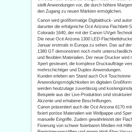
stellt Anwendungen vor, die durch höhere Margen
den Zugang zu neuen Märkten ermöglichen.
Canon wird großformatige Digitaldruck- und auto
darunter die erfolgreiche Océ Arizona Flachbett-
Colorado 1640, der mit der Canon UVgel-Technolo
Die neue Océ Arizona 1300 LED-Flachbettdrucker-
Januar erstmals in Europa zu sehen. Das auf de
1380 GT demonstriert noch mehr unterschiedlich
und flexiblen Materialien. Der neue Drucker wird
Xpert gesteuert, die komplexe Druckaufträge verei
mehrschichtiger und Duplex-Anwendungen.
Kunden erleben am Stand auch Océ Touchstone –
Anwendungsmöglichkeiten im digitalen Großform
werden heutzutage zuverlässig und kostengünsti
Beispiele aus der Live-Produktion sind strukturie
Akzente und erhabene Beschriftungen.
Canon präsentiert auch die Océ Arizona 6170 m
fixiert poröse Materialien wie Wellpappe und Spe
manuelle Eingriffe. Zudem gewährleistet der Flach
Fixierung von schwer fixierbaren Medien mit Hil
Registrierungsstiften und einem High Flow Vacuu