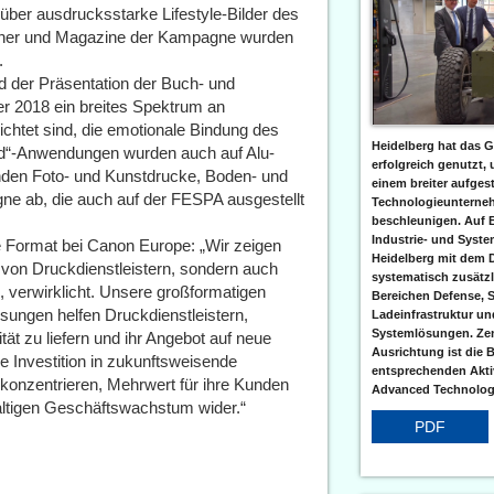
ber ausdrucksstarke Lifestyle-Bilder des
Bücher und Magazine der Kampagne wurden
.
d der Präsentation der Buch- und
r 2018 ein breites Spektrum an
chtet sind, die emotionale Bindung des
Heidelberg hat das G
ed“-Anwendungen wurden auch auf Alu-
erfolgreich genutzt,
nden Foto- und Kunstdrucke, Boden- und
einem breiter aufgest
e ab, die auch auf der FESPA ausgestellt
Technologieunterneh
beschleunigen. Auf 
Industrie- und Syst
e Format bei Canon Europe: „Wir zeigen
Heidelberg mit dem 
von Druckdienstleistern, sondern auch
systematisch zusätzl
, verwirklicht. Unsere großformatigen
Bereichen Defense, S
sungen helfen Druckdienstleistern,
Ladeinfrastruktur und
Systemlösungen. Zent
tät zu liefern und ihr Angebot auf neue
Ausrichtung ist die B
 Investition in zukunftsweisende
entsprechenden Aktiv
konzentrieren, Mehrwert für ihre Kunden
Advanced Technologi
haltigen Geschäftswachstum wider.“
PDF