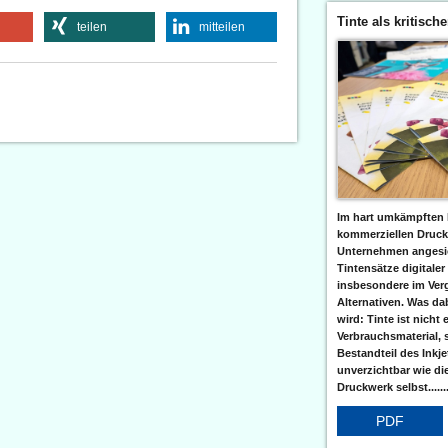
Tinte als kritisch
teilen
mitteilen
Im hart umkämpften 
kommerziellen Druc
Unternehmen angesic
Tintensätze digitaler
insbesondere im Verg
Alternativen. Was da
wird: Tinte ist nicht 
Verbrauchsmaterial, 
Bestandteil des Inkj
unverzichtbar wie di
Druckwerk selbst......
PDF