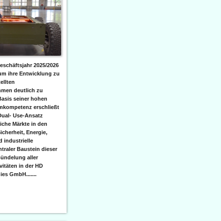
eschäftsjahr 2025/2026
 um ihre Entwicklung zu
ellten
men deutlich zu
Basis seiner hohen
emkompetenz erschließt
Dual- Use-Ansatz
iche Märkte in den
icherheit, Energie,
 industrielle
raler Baustein dieser
ündelung aller
itäten in der HD
es GmbH.......