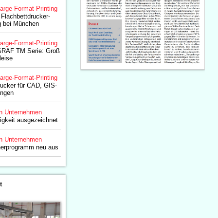
arge-Format-Printing
 Flachbettdrucker-
g bei München
arge-Format-Printing
RAF TM Serie: Groß
leise
arge-Format-Printing
ucker für CAD, GIS-
ungen
n Unternehmen
igkeit ausgezeichnet
n Unternehmen
tnerprogramm neu aus
t