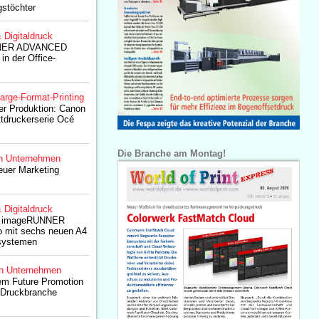
gstöchter
& Digitaldruck
NER ADVANCED
in der Office-
arge-Format-Printing
der Produktion: Canon
ttdruckerserie Océ
Die Branche am Montag!
n Unternehmen
euer Marketing
& Digitaldruck
rt imageRUNNER
 mit sechs neuen A4
systemen
n Unternehmen
em Future Promotion
 Druckbranche