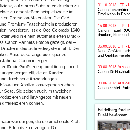
01.10.2018
LFP - L
fizienz, auf starren Substraten drucken zu
Canon konzentriert
elder zu erschließen: beispielsweise im
Produktion in Poin
 von Promotion-Materialien. Die Océ
und Premium-Faltschachteln produzieren.
15.09.2018
LFP - L
gien investieren, ist die Océ Colorado 1640
Canon imagePROG
drucken, klein und 
lotter wird in einem automatisierten Druck-
es Canon Partners Fotoba gezeigt, der –
05.09.2018
LFP - L
e Drucke in das Schneidesystem führt. Der
Neue Großformatdr
hkeit, Ausdrucke längs oder quer zu
und Grafikanwend
 Jahr hat Canon in enger
r für die Großserienproduktion optimiert.
09.08.2018
Aus de
Canon für Nachhalt
ungen vorgestellt, die es Kunden
rn und durch neue Anwendungen
30.06.2018
Aus de
kflow- und Applikationsexperten stehen
Canon richtet Par
 Seite. Sie zeigen auch, mit welchen
roduzieren und ihr Angebot mit neuen
 differenzieren können.
Heidelberg forcier
Dual-Use-Ansatz
matanwendungen, die die emotionale Kraft
nel-Erlebnis zu erzeugen. Die