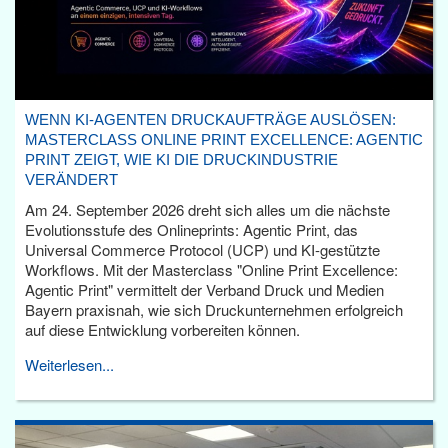
WENN KI-AGENTEN DRUCKAUFTRÄGE AUSLÖSEN:
MASTERCLASS ONLINE PRINT EXCELLENCE: AGENTIC
PRINT ZEIGT, WIE KI DIE DRUCKINDUSTRIE
VERÄNDERT
Am 24. September 2026 dreht sich alles um die nächste
Evolutionsstufe des Onlineprints: Agentic Print, das
Universal Commerce Protocol (UCP) und KI-gestützte
Workflows. Mit der Masterclass "Online Print Excellence:
Agentic Print" vermittelt der Verband Druck und Medien
Bayern praxisnah, wie sich Druckunternehmen erfolgreich
auf diese Entwicklung vorbereiten können.
Weiterlesen...