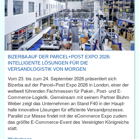
BIZERBA AUF DER PARCEL+POST EXPO 2026:
INTELLIGENTE LÖSUNGEN FÜR DIE
VERSANDLOGISTIK VON MORGEN
Vom 23. bis zum 24. September 2026 präsentiert sich
Bizerba auf der Parcel+Post Expo 2026 in London, einer der
weltweit führenden Fachmessen für Paket-, Post- und E-
Commerce-Logistik. Gemeinsam mit seinem Partner Bluhm
Weber zeigt das Unternehmen an Stand F40 in der Haupt­
halle innovative Lösungen für effiziente Versandprozesse.
Parallel zur Messe findet mit der eCommerce Expo zudem
das größte E-Commerce-Event des Vereinigten Königreichs
statt.
Weiterlesen...