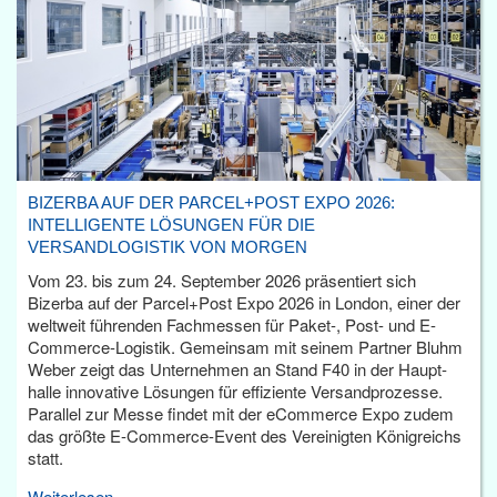
BIZERBA AUF DER PARCEL+POST EXPO 2026:
INTELLIGENTE LÖSUNGEN FÜR DIE
VERSANDLOGISTIK VON MORGEN
Vom 23. bis zum 24. September 2026 präsentiert sich
Bizerba auf der Parcel+Post Expo 2026 in London, einer der
weltweit führenden Fachmessen für Paket-, Post- und E-
Commerce-Logistik. Gemeinsam mit seinem Partner Bluhm
Weber zeigt das Unternehmen an Stand F40 in der Haupt­
halle innovative Lösungen für effiziente Versandprozesse.
Parallel zur Messe findet mit der eCommerce Expo zudem
das größte E-Commerce-Event des Vereinigten Königreichs
statt.
Weiterlesen...