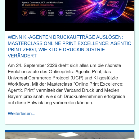
WENN KI-AGENTEN DRUCKAUFTRÄGE AUSLÖSEN:
MASTERCLASS ONLINE PRINT EXCELLENCE: AGENTIC
PRINT ZEIGT, WIE KI DIE DRUCKINDUSTRIE
VERÄNDERT
Am 24. September 2026 dreht sich alles um die nächste
Evolutionsstufe des Onlineprints: Agentic Print, das
Universal Commerce Protocol (UCP) und KI-gestützte
Workflows. Mit der Masterclass "Online Print Excellence:
Agentic Print" vermittelt der Verband Druck und Medien
Bayern praxisnah, wie sich Druckunternehmen erfolgreich
auf diese Entwicklung vorbereiten können.
Weiterlesen...