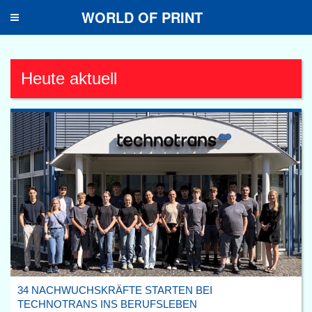
WORLD OF PRINT
Toggle
navigation
Heute aktuell
34 NACHWUCHSKRÄFTE STARTEN BEI
TECHNOTRANS INS BERUFSLEBEN