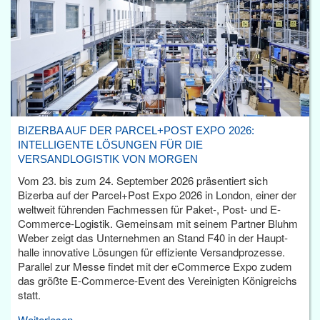
BIZERBA AUF DER PARCEL+POST EXPO 2026:
INTELLIGENTE LÖSUNGEN FÜR DIE
VERSANDLOGISTIK VON MORGEN
Vom 23. bis zum 24. September 2026 präsentiert sich
Bizerba auf der Parcel+Post Expo 2026 in London, einer der
weltweit führenden Fachmessen für Paket-, Post- und E-
Commerce-Logistik. Gemeinsam mit seinem Partner Bluhm
Weber zeigt das Unternehmen an Stand F40 in der Haupt­
halle innovative Lösungen für effiziente Versandprozesse.
Parallel zur Messe findet mit der eCommerce Expo zudem
das größte E-Commerce-Event des Vereinigten Königreichs
statt.
Weiterlesen...