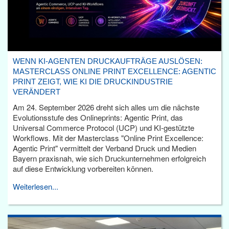
WENN KI-AGENTEN DRUCKAUFTRÄGE AUSLÖSEN:
MASTERCLASS ONLINE PRINT EXCELLENCE: AGENTIC
PRINT ZEIGT, WIE KI DIE DRUCKINDUSTRIE
VERÄNDERT
Am 24. September 2026 dreht sich alles um die nächste
Evolutionsstufe des Onlineprints: Agentic Print, das
Universal Commerce Protocol (UCP) und KI-gestützte
Workflows. Mit der Masterclass "Online Print Excellence:
Agentic Print" vermittelt der Verband Druck und Medien
Bayern praxisnah, wie sich Druckunternehmen erfolgreich
auf diese Entwicklung vorbereiten können.
Weiterlesen...