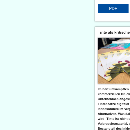
PDF
Tinte als kritisch
Im hart umkämpften 
kommerziellen Druc
Unternehmen angesic
Tintensätze digitaler
insbesondere im Verg
Alternativen. Was da
wird: Tinte ist nicht 
Verbrauchsmaterial, 
Bestandteil des Inkj