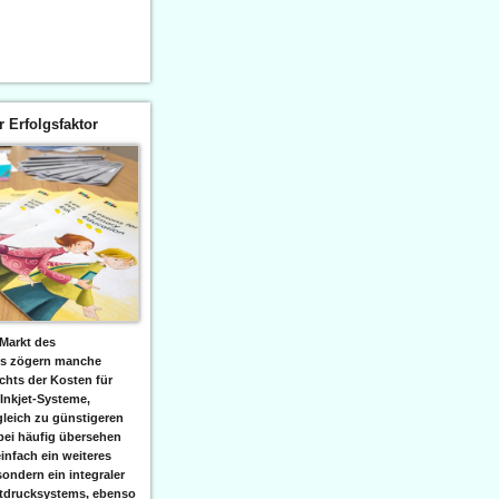
er Erfolgsfaktor
Markt des
ks zögern manche
hts der Kosten für
 Inkjet-Systeme,
leich zu günstigeren
bei häufig übersehen
einfach ein weiteres
sondern ein integraler
etdrucksystems, ebenso