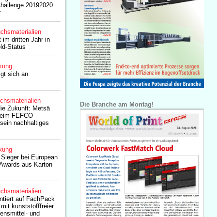
Challenge 20192020
r
chsmaterialien
 im dritten Jahr in
ld-Status
kung
gt sich an
chsmaterialien
Die Branche am Montag!
die Zukunft: Metsä
 beim FEFCO
sein nachhaltiges
kung
: Sieger bei European
 Awards aus Karton
chsmaterialien
ntiert auf FachPack
it kunststofffreier
bensmittel- und