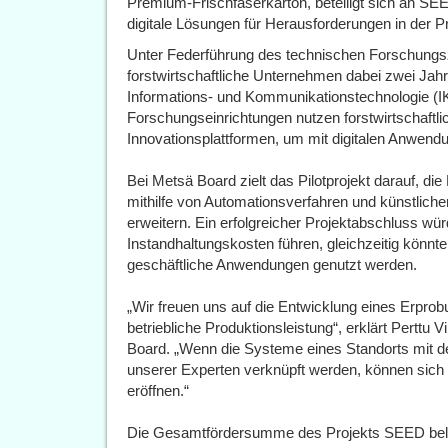
Premium-Frischfaserkarton, beteiligt sich an S
digitale Lösungen für Herausforderungen in der Pr
Unter Federführung des technischen Forschungs
forstwirtschaftliche Unternehmen dabei zwei Ja
Informations- und Kommunikationstechnologie (
Forschungseinrichtungen nutzen forstwirtschaftli
Innovationsplattformen, um mit digitalen Anwendu
Bei Metsä Board zielt das Pilotprojekt darauf, d
mithilfe von Automationsverfahren und künstlicher
erweitern. Ein erfolgreicher Projektabschluss wü
Instandhaltungskosten führen, gleichzeitig könnte
geschäftliche Anwendungen genutzt werden.
„Wir freuen uns auf die Entwicklung eines Erprob
betriebliche Produktionsleistung“, erklärt Perttu
Board. „Wenn die Systeme eines Standorts mit
unserer Experten verknüpft werden, können sich
eröffnen.“
Die Gesamtfördersumme des Projekts SEED beläuf