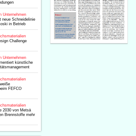
ndungen
n Unternehmen
 neue Schneidelinie
ski in Betrieb
chsmaterialien
esign Challenge
n Unternehmen
entiert künstliche
litätsmanagement
chsmaterialien
 weiße
 beim FEFCO
chsmaterialien
le 2030 von Metsä
len Brennstoffe mehr