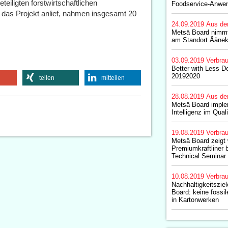
teiligten forstwirtschaftlichen
Foodservice-Anwe
das Projekt anlief, nahmen insgesamt 20
24.09.2019
Aus de
Metsä Board nimmt
am Standort Ääneko
03.09.2019
Verbrau
Better with Less D
20192020
teilen
mitteilen
28.08.2019
Aus de
Metsä Board implem
Intelligenz im Qua
19.08.2019
Verbrau
Metsä Board zeigt
Premiumkraftliner
Technical Seminar
10.08.2019
Verbrau
Nachhaltigkeitszie
Board: keine fossi
in Kartonwerken