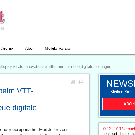
Archiv
Abo
Mobile Version
projekt als Innovationsplattformen für neue digitale Lösungen
NEWS
beim VTT-
Bleiben Sie mi
ABON
eue digitale
09.12.2019
Verpac
render europäischer Hersteller von
Endspurt: Einreichu