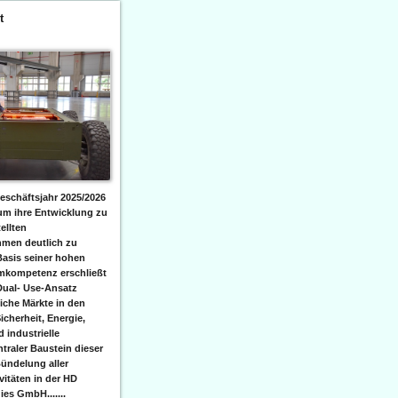
t
eschäftsjahr 2025/2026
 um ihre Entwicklung zu
ellten
men deutlich zu
Basis seiner hohen
emkompetenz erschließt
Dual- Use-Ansatz
iche Märkte in den
icherheit, Energie,
 industrielle
raler Baustein dieser
ündelung aller
itäten in der HD
es GmbH.......