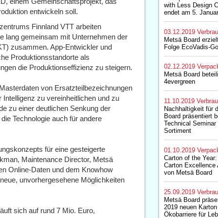
EED, einem Gemeinschaftsprojekt, das
with Less Design 
oduktion entwickeln soll.
endet am 5. Janua
zentrums Finnland VTT arbeiten
03.12.2019
Verbrau
hre lang gemeinsam mit Unternehmen der
Metsä Board erzielt
IKT) zusammen. App-Entwickler und
Folge EcoVadis-Go
che Produktionsstandorte als
02.12.2019
Verpac
ngen die Produktionseffizienz zu steigern.
Metsä Board beteili
4evergreen
ie Masterdaten von Ersatzteilbezeichnungen
 Intelligenz zu vereinheitlichen und zu
11.10.2019
Verbrau
rde zu einer deutlichen Senkung der
Nachhaltigkeit für 
Board präsentiert
 die Technologie auch für andere
Technical Seminar 
Sortiment
ungskonzepts für eine gesteigerte
01.10.2019
Verpac
Carton of the Year
 Vikman, Maintenance Director, Metsä
Carton Excellence
 den Online-Daten und dem Knowhow
von Metsä Board
 neue, unvorhergesehene Möglichkeiten
25.09.2019
Verbrau
Metsä Board präse
2019 neuen Karton m
t sich auf rund 7 Mio. Euro,
Ökobarriere für Le