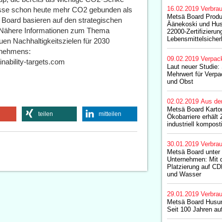
16.02.2019
Verbrau
zesse schon heute mehr CO2 gebunden als
Metsä Board Produ
ä Board basieren auf den strategischen
Äänekoski und Hu
. Nähere Informationen zum Thema
22000-Zertifizierung
Lebensmittelsicher
uen Nachhaltigkeitszielen für 2030
rnehmens:
09.02.2019
Verpac
nability-targets.com
Laut neuer Studie:
Mehrwert für Ver
und Obst
02.02.2019
Aus de
Metsä Board Karton
teilen
mitteilen
Ökobarriere erhält Z
industriell kompost
30.01.2019
Verbrau
Metsä Board unter
Unternehmen: Mit d
Platzierung auf CD
und Wasser
29.01.2019
Verbrau
Metsä Board Husum
Seit 100 Jahren auf