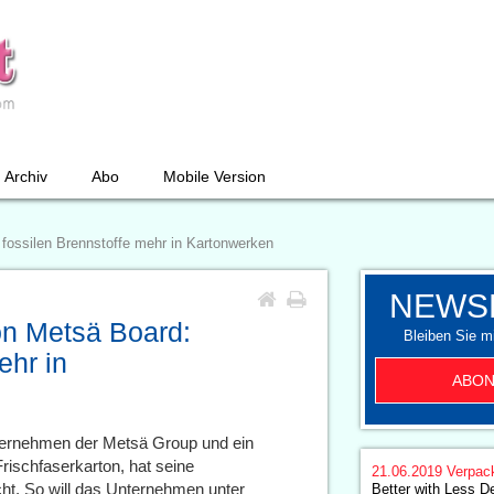
Archiv
Abo
Mobile Version
 fossilen Brennstoffe mehr in Kartonwerken
NEWS
on Metsä Board:
Bleiben Sie mi
ehr in
ABON
ternehmen der Metsä Group und ein
rischfaserkarton, hat seine
21.06.2019
Verpac
icht. So will das Unternehmen unter
Better with Less D