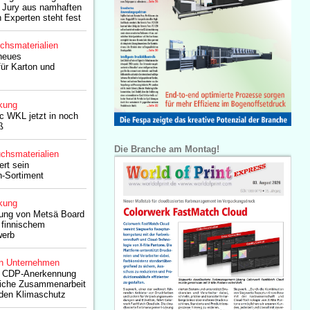
e Jury aus namhaften
Experten steht fest
chsmaterialien
neues
ür Karton und
kung
c WKL jetzt in noch
ß
Die Branche am Montag!
chsmaterialien
rt sein
n-Sortiment
kung
ung von Metsä Board
i finnischem
werb
n Unternehmen
t CDP-Anerkennung
ldliche Zusammenarbeit
r den Klimaschutz