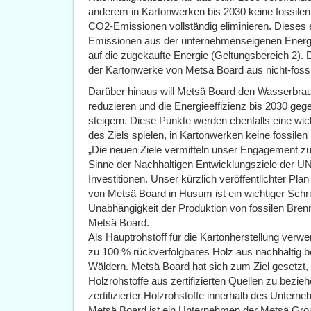
anderem in Kartonwerken bis 2030 keine fossilen
CO2-Emissionen vollständig eliminieren. Dieses e
Emissionen aus der unternehmenseigenen Energi
auf die zugekaufte Energie (Geltungsbereich 2)
der Kartonwerke von Metsä Board aus nicht-fossi
Darüber hinaus will Metsä Board den Wasserbra
reduzieren und die Energieeffizienz bis 2030 g
steigern. Diese Punkte werden ebenfalls eine wic
des Ziels spielen, in Kartonwerken keine fossile
„Die neuen Ziele vermitteln unser Engagement 
Sinne der Nachhaltigen Entwicklungsziele der UN.
Investitionen. Unser kürzlich veröffentlichter Pla
von Metsä Board in Husum ist ein wichtiger Schri
Unabhängigkeit der Produktion von fossilen Brenn
Metsä Board.
Als Hauptrohstoff für die Kartonherstellung ve
zu 100 % rückverfolgbares Holz aus nachhaltig b
Wäldern. Metsä Board hat sich zum Ziel gesetzt
Holzrohstoffe aus zertifizierten Quellen zu bezieh
zertifizierter Holzrohstoffe innerhalb des Untern
Metsä Board ist ein Unternehmen der Metsä Grou