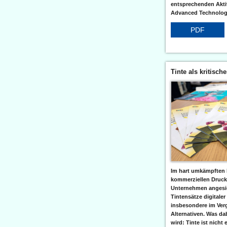
entsprechenden Aktiv
Advanced Technologi
PDF
Tinte als kritisch
Im hart umkämpften 
kommerziellen Druc
Unternehmen angesic
Tintensätze digitaler
insbesondere im Verg
Alternativen. Was da
wird: Tinte ist nicht 