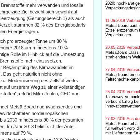
2020: hochkarätig
 Brennstoffe mehr verwenden und fossile
Verpackungsdesign 
hrgeizige Ziel bezieht sich sowohl auf
eerzeugung (Geltungsbereich 1) als auch
11.06.2019
Verbrau
. Derzeit stammen 82 % des Energiebedarfs
Metsä Board baut 
Exzellenzzentrum f
len Energieträgern.
Verpackungen
uch pro erzeugter Tonne um 30 %
egenüber 2018 um mindestens 10 %
20.05.2019
Verpac
MetsäBoard Classi
htige Rolle im Hinblick auf die Umsetzung
strahlenderem Wei
n Brennstoffe mehr einzusetzen.
zur Bekämpfung des Klimawandels im
27.04.2019
Verbrau
 Das geht natürlich nicht ohne
Metsä Board erneue
Faltschachtelkarto
n zur Modernisierung des Zellstoffwerks
tt auf unserem Weg zu einer vollständigen
25.04.2019
Verpac
stoffen“, erklärt Mika Joukio, CEO von
Takeaway-Verpack
verbucht Erfolg be
Innovationswettbe
rwendet Metsä Board nachwachsendes und
ewirtschafteten nordeuropäischen
27.02.2019
Aus de
, bis 2030 mindestens 90 % der gesamten
Metsä Board erhäl
en. Im Jahr 2018 belief sich der Anteil
für weltweit vorbi
ehmens auf 79 %.
mit Lieferanten fü
p, die bereits als wichtige CO2-Senke