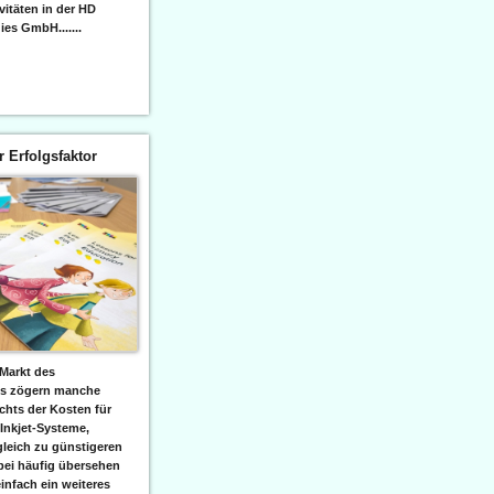
itäten in der HD
es GmbH.......
er Erfolgsfaktor
Markt des
ks zögern manche
hts der Kosten für
 Inkjet-Systeme,
leich zu günstigeren
bei häufig übersehen
einfach ein weiteres