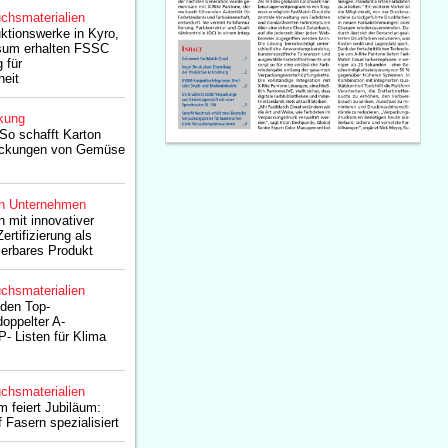
chsmaterialien
ktionswerke in Kyro,
sum erhalten FSSC
 für
heit
kung
 So schafft Karton
packungen von Gemüse
n Unternehmen
 mit innovativer
ertifizierung als
ierbares Produkt
chsmaterialien
 den Top-
oppelter A-
P- Listen für Klima
chsmaterialien
 feiert Jubiläum:
 Fasern spezialisiert