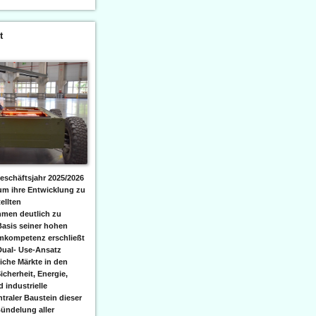
t
eschäftsjahr 2025/2026
 um ihre Entwicklung zu
ellten
men deutlich zu
Basis seiner hohen
emkompetenz erschließt
Dual- Use-Ansatz
iche Märkte in den
icherheit, Energie,
 industrielle
raler Baustein dieser
ündelung aller