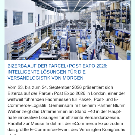
BIZERBA AUF DER PARCEL+POST EXPO 2026:
INTELLIGENTE LÖSUNGEN FÜR DIE
VERSANDLOGISTIK VON MORGEN
Vom 23. bis zum 24. September 2026 präsentiert sich
Bizerba auf der Parcel+Post Expo 2026 in London, einer der
weltweit führenden Fachmessen für Paket-, Post- und E-
Commerce-Logistik. Gemeinsam mit seinem Partner Bluhm
Weber zeigt das Unternehmen an Stand F40 in der Haupt­
halle innovative Lösungen für effiziente Versandprozesse.
Parallel zur Messe findet mit der eCommerce Expo zudem
das größte E-Commerce-Event des Vereinigten Königreichs