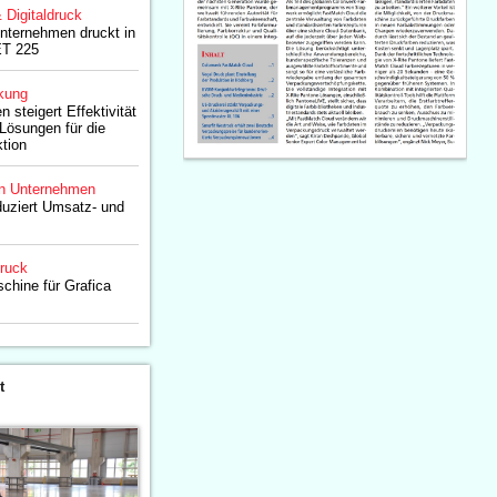
& Digitaldruck
nternehmen druckt in
ET 225
kung
 steigert Effektivität
Lösungen für die
tion
n Unternehmen
duziert Umsatz- und
druck
schine für Grafica
t