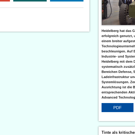
Heidelberg hat das G
erfolgreich genutzt,
einem breiter aufgest
Technologieunterneh
beschleunigen. Auf 
Industrie- und Syst
Heidelberg mit dem 
systematisch zusätzl
Bereichen Defense, S
Ladeinfrastruktur und
Systemlösungen. Zent
Ausrichtung ist die B
entsprechenden Aktiv
Advanced Technologi
PDF
Tinte als kritisch