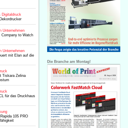
& Digitaldruck
 Dekordrucker
n Unternehmen
s Company to Watch
n Unternehmen
uert mit Elan auf die
Die Branche am Montag!
druck
t Tiskara Zelina
hstum
druck
L für das Druckhaus
kung
it Rapida 105 PRO
ähigkeit