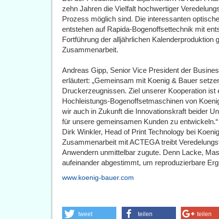
zehn Jahren die Vielfalt hochwertiger Veredelung
Prozess möglich sind. Die interessanten optische
entstehen auf Rapida-Bogenoffsettechnik mit en
Fortführung der alljährlichen Kalenderproduktion 
Zusammenarbeit.
Andreas Gipp, Senior Vice President der Busin
erläutert: „Gemeinsam mit Koenig & Bauer setze
Druckerzeugnissen. Ziel unserer Kooperation ist 
Hochleistungs-Bogenoffsetmaschinen von Koenig
wir auch in Zukunft die Innovationskraft beider 
für unsere gemeinsamen Kunden zu entwickeln.“
Dirk Winkler, Head of Print Technology bei Koeni
Zusammenarbeit mit ACTEGA treibt Veredelungs
Anwendern unmittelbar zugute. Denn Lacke, Mas
aufeinander abgestimmt, um reproduzierbare Erge
www.koenig-bauer.com
tweet
teilen
teilen