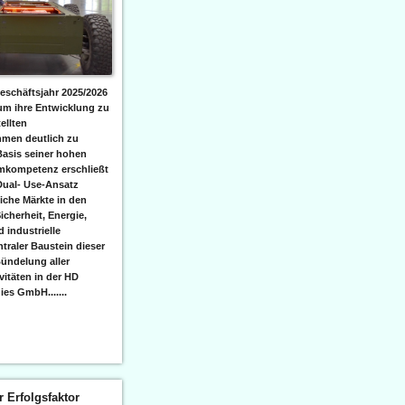
eschäftsjahr 2025/2026
 um ihre Entwicklung zu
ellten
men deutlich zu
Basis seiner hohen
emkompetenz erschließt
Dual- Use-Ansatz
iche Märkte in den
icherheit, Energie,
 industrielle
raler Baustein dieser
ündelung aller
itäten in der HD
es GmbH.......
er Erfolgsfaktor