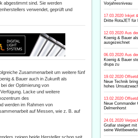
k abgestimmt sind. Sie werden
Vorjahresniveau
erstellers verwendet, geprüft und
17.03.2020
Inkjet 
Dritte RotaJET für
12.03.2020
Aus de
Koenig & Bauer al
ausgezeichnet
06.03.2020
Aus de
Koenig & Bauer ste
drupa zu
folgreiche Zusammenarbeit um weitere fünf
19.02.2020
Offset
enig & Bauer auch in Zukunft als
Neue Technik bring
 bei der Optimierung von
hohes Umsatzwac
Verfügung. Lacke und weitere
mozentrum des
13.02.2020
Offset
Neue Commander C
und werden im Rahmen von
Delmenhorst
usammenarbeit auf Messen, wie z. B. auf
24.01.2020
Verpac
Grafiar steigert m
seine Wettbewerbsf
nders zeigen beide Hersteller schon seit