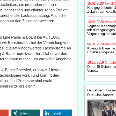
15.01.2020
Inkjet 
stechniken, die im modernen Inline-
Neu gegründetes U
n, haptischen und olfaktorischen Effekte
Zukunft auf RotaJ
tsprechender Lackausstattung. Auch die
gehört zu den Zielen der weiteren
14.01.2020
Verpac
Vogtland Kartonagen
mit durchgängigen 
Verpackungsproduk
ess Line Paper & Board bei ACTEGA,
n wir Benchmarks bei der Veredelung von
06.01.2020
Aus de
es, qualitativ hochwertige Lacksysteme an
Koenig & Bauer re
Ergebnisprognose
 & Bauer bereitzustellen. Daher werden
Unternehmen nutzen, um attraktive Angebote
19.12.2019
Offset
Dritte 48-Seitenma
g & Bauer Sheetfed, ergänzt: „Unsere
Veneta
technologien voran und kommt den
chine und Prozesse sind exakt
bnisse zu erzielen.“
Heidelberg forcier
Dual-Use-Ansatz
teilen
mitteilen