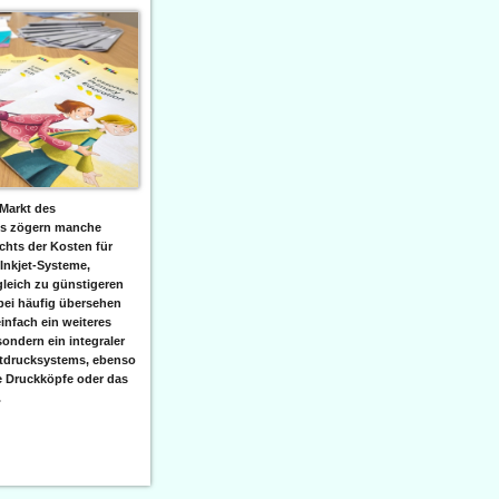
Markt des
ks zögern manche
hts der Kosten für
 Inkjet-Systeme,
leich zu günstigeren
bei häufig übersehen
einfach ein weiteres
sondern ein integraler
etdrucksystems, ebenso
e Druckköpfe oder das
.