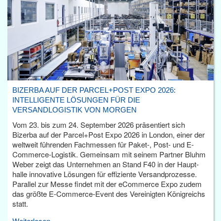
BIZERBA AUF DER PARCEL+POST EXPO 2026:
INTELLIGENTE LÖSUNGEN FÜR DIE
VERSANDLOGISTIK VON MORGEN
Vom 23. bis zum 24. September 2026 präsentiert sich
Bizerba auf der Parcel+Post Expo 2026 in London, einer der
weltweit führenden Fachmessen für Paket-, Post- und E-
Commerce-Logistik. Gemeinsam mit seinem Partner Bluhm
Weber zeigt das Unternehmen an Stand F40 in der Haupt­
halle innovative Lösungen für effiziente Versandprozesse.
Parallel zur Messe findet mit der eCommerce Expo zudem
das größte E-Commerce-Event des Vereinigten Königreichs
statt.
Weiterlesen...