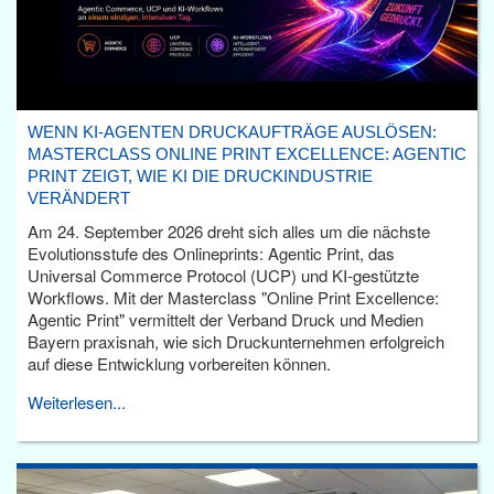
WENN KI-AGENTEN DRUCKAUFTRÄGE AUSLÖSEN:
MASTERCLASS ONLINE PRINT EXCELLENCE: AGENTIC
PRINT ZEIGT, WIE KI DIE DRUCKINDUSTRIE
VERÄNDERT
Am 24. September 2026 dreht sich alles um die nächste
Evolutionsstufe des Onlineprints: Agentic Print, das
Universal Commerce Protocol (UCP) und KI-gestützte
Workflows. Mit der Masterclass "Online Print Excellence:
Agentic Print" vermittelt der Verband Druck und Medien
Bayern praxisnah, wie sich Druckunternehmen erfolgreich
auf diese Entwicklung vorbereiten können.
Weiterlesen...