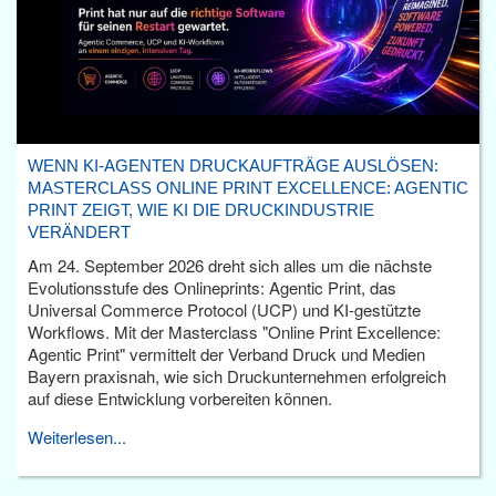
WENN KI-AGENTEN DRUCKAUFTRÄGE AUSLÖSEN:
MASTERCLASS ONLINE PRINT EXCELLENCE: AGENTIC
PRINT ZEIGT, WIE KI DIE DRUCKINDUSTRIE
VERÄNDERT
Am 24. September 2026 dreht sich alles um die nächste
Evolutionsstufe des Onlineprints: Agentic Print, das
Universal Commerce Protocol (UCP) und KI-gestützte
Workflows. Mit der Masterclass "Online Print Excellence:
Agentic Print" vermittelt der Verband Druck und Medien
Bayern praxisnah, wie sich Druckunternehmen erfolgreich
auf diese Entwicklung vorbereiten können.
Weiterlesen...